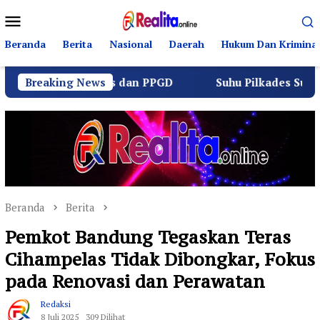
Loncat
Menu
ke
Mobile
konten
Beranda
Berita
Nasional
Daerah
Hukum Dan Kriminal
u Lintas dan PPGD
Breaking News
Suhu Pilkades Sukamulya Memanas
Beranda
Berita
Pemkot Bandung Tegaskan Teras
Cihampelas Tidak Dibongkar, Fokus
pada Renovasi dan Perawatan
Redaksi
8 Juli 2025
309 Dilihat