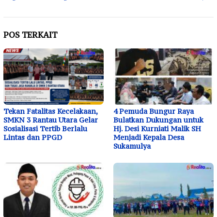
POS TERKAIT
Tekan Fatalitas Kecelakaan,
4 Pemuda Bungur Raya
SMKN 3 Rantau Utara Gelar
Bulatkan Dukungan untuk
Sosialisasi Tertib Berlalu
Hj. Desi Kurniati Malik SH
Lintas dan PPGD
Menjadi Kepala Desa
Sukamulya