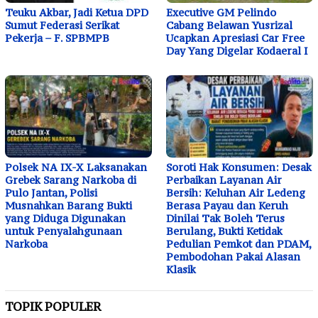
Teuku Akbar, Jadi Ketua DPD
Executive GM Pelindo
Sumut Federasi Serikat
Cabang Belawan Yusrizal
Pekerja – F. SPBMPB
Ucapkan Apresiasi Car Free
Day Yang Digelar Kodaeral I
Polsek NA IX-X Laksanakan
Soroti Hak Konsumen: Desak
Grebek Sarang Narkoba di
Perbaikan Layanan Air
Pulo Jantan, Polisi
Bersih: Keluhan Air Ledeng
Musnahkan Barang Bukti
Berasa Payau dan Keruh
yang Diduga Digunakan
Dinilai Tak Boleh Terus
untuk Penyalahgunaan
Berulang, Bukti Ketidak
Narkoba
Pedulian Pemkot dan PDAM,
Pembodohan Pakai Alasan
Klasik
TOPIK POPULER