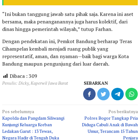
“Ini bukan tanggung jawab satu pihak saja. Karena ini aset
bersama, maka penanganannya juga harus kolektif, dari
dinas hingga pemerintah wilayah,” tutup Farhan.
Dengan pendekatan ini, Pemkot Bandung berharap Teras
Cihampelas kembali menjadi ruang publik yang
representatif, aman, dan nyaman—baik bagi warga Kota
Bandung maupun pengunjung dari luar daerah.
Dibaca :
309
Penulis: Dicky, Kaperwil Jawa Barat
SEBARKAN
Navigasi
Pos sebelumnya
Pos berikutnya
Kapolda dan Pangdam Siliwangi
Polres Bogor Tangkap Pria
pos
Kunjungi Keluarga Korban
Diduga Cabuli Anak di Bawah
Ledakan Garut : 13 Tewas,
Umur, Terancam 15 Tahun
Negara Hadir di Tengah Duka
Penjara