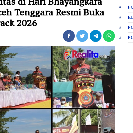
itas di Hari Bhayangkara
PO
Aceh Tenggara Resmi Buka
HU
ack 2026 ‎
P
P