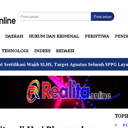
Pencarian
DAERAH
HUKUM DAN KRIMINAL
PERISTIWA
PEND
TEHNOLOGI
INDEKS
REDAKSI
b SLHS, Target Agustus Seluruh SPPG Layak Operasi
TOPI
PO