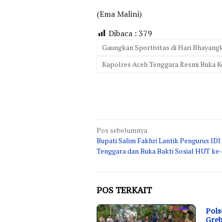
(Ema Malini)
Dibaca :
379
Gaungkan Sportivitas di Hari Bhayang
Kapolres Aceh Tenggara Resmi Buka Ke
Navigasi
Pos sebelumnya
Bupati Salim Fakhri Lantik Pengurus IDI
pos
Tenggara dan Buka Bakti Sosial HUT ke
POS TERKAIT
Pols
Greb