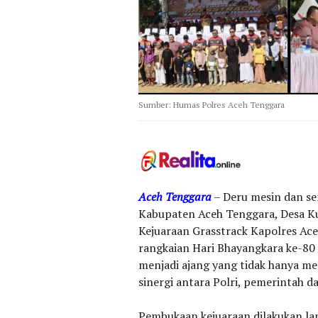
Sumber: Humas Polres Aceh Tenggara
Aceh Tenggara
– Deru mesin dan se
Kabupaten Aceh Tenggara, Desa Ku
Kejuaraan Grasstrack Kapolres Ace
rangkaian Hari Bhayangkara ke-80
menjadi ajang yang tidak hanya m
sinergi antara Polri, pemerintah d
‎Pembukaan kejuaraan dilakukan l