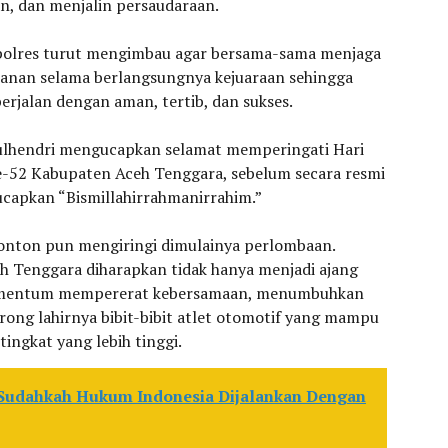
, dan menjalin persaudaraan.
apolres turut mengimbau agar bersama-sama menjaga
anan selama berlangsungnya kejuaraan sehingga
erjalan dengan aman, tertib, dan sukses.
ulhendri mengucapkan selamat memperingati Hari
ke-52 Kabupaten Aceh Tenggara, sebelum secara resmi
apkan “Bismillahirrahmanirrahim.”
nonton pun mengiringi dimulainya perlombaan.
h Tenggara diharapkan tidak hanya menjadi ajang
 momentum mempererat kebersamaan, menumbuhkan
rong lahirnya bibit-bibit atlet otomotif yang mampu
ngkat yang lebih tinggi.
 Sudahkah Hukum Indonesia Dijalankan Dengan