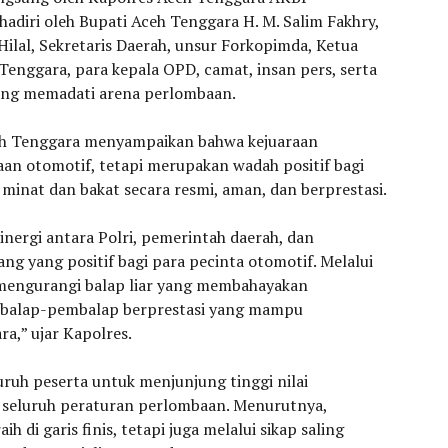
dihadiri oleh Bupati Aceh Tenggara H. M. Salim Fakhry,
l Hilal, Sekretaris Daerah, unsur Forkopimda, Ketua
Tenggara, para kepala OPD, camat, insan pers, serta
ang memadati arena perlombaan.
eh Tenggara menyampaikan bahwa kejuaraan
an otomotif, tetapi merupakan wadah positif bagi
inat dan bakat secara resmi, aman, dan berprestasi.
inergi antara Polri, pemerintah daerah, dan
g yang positif bagi para pecinta otomotif. Melalui
t mengurangi balap liar yang membahayakan
mbalap-pembalap berprestasi yang mampu
,” ujar Kapolres.
uruh peserta untuk menjunjung tinggi nilai
hi seluruh peraturan perlombaan. Menurutnya,
 di garis finis, tetapi juga melalui sikap saling