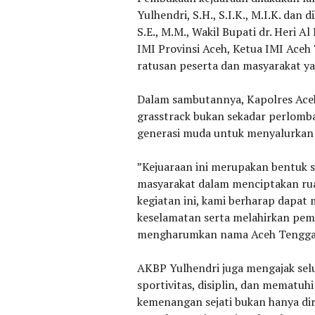
Yulhendri, S.H., S.I.K., M.I.K. dan 
S.E., M.M., Wakil Bupati dr. Heri A
IMI Provinsi Aceh, Ketua IMI Aceh 
ratusan peserta dan masyarakat y
‎Dalam sambutannya, Kapolres Ac
grasstrack bukan sekadar perlomba
generasi muda untuk menyalurkan m
‎”Kejuaraan ini merupakan bentuk s
masyarakat dalam menciptakan ruan
kegiatan ini, kami berharap dapa
keselamatan serta melahirkan pe
mengharumkan nama Aceh Tenggara
‎AKBP Yulhendri juga mengajak sel
sportivitas, disiplin, dan mematu
kemenangan sejati bukan hanya diraih