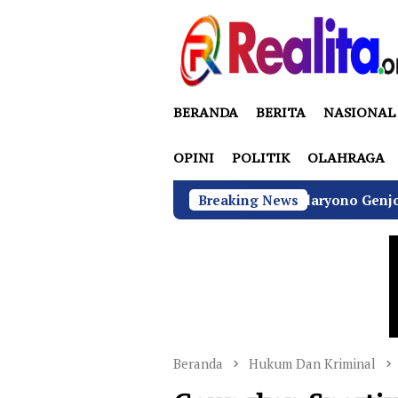
Loncat
ke
konten
BERANDA
BERITA
NASIONAL
OPINI
POLITIK
OLAHRAGA
BGN di Bawah Sudaryono Genjot Sertifikasi Waji
Breaking News
Beranda
Hukum Dan Kriminal