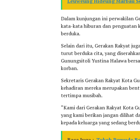
Leuweung Hideung Marbau Se
Dalam kunjungan ini perwakilan G
kata-kata hiburan dan penguatan 
berduka.
Selain dari itu, Gerakan Rakyat j
turut berduka cita, yang diserahk
Gunungsitoli Yustina Halawa bers
korban.
Sekretaris Gerakan Rakyat Kota G
kehadiran mereka merupakan bent
tertimpa musibah.
“Kami dari Gerakan Rakyat Kota G
yang kami berikan jangan dilihat da
kepada keluarga yang sedang berdu
Baca Juga :
Tokoh Pemuda Be