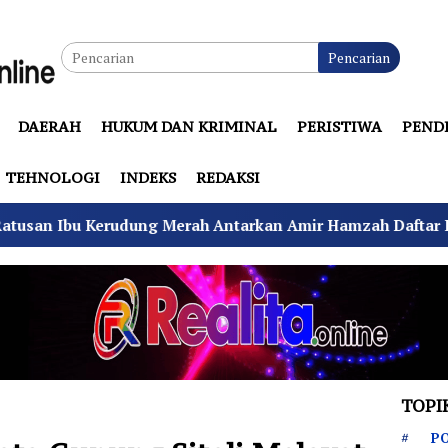
Pencarian
DAERAH
HUKUM DAN KRIMINAL
PERISTIWA
PEND
TEHNOLOGI
INDEKS
REDAKSI
g Merah Antarkan Amir Hamzah Daftar Kades Sukajadi
TOPI
PO