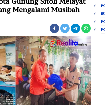
ota Gunung Sitoli Melayat
PO
ang Mengalami Musibah
HU
P
P