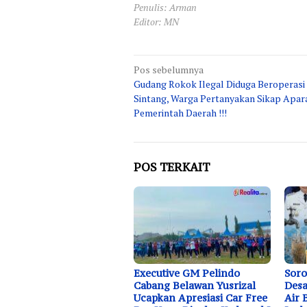
Penulis: Arman
Editor: MN
Navigasi
Pos sebelumnya
Gudang Rokok Ilegal Diduga Beroperasi 
pos
Sintang, Warga Pertanyakan Sikap Apar
Pemerintah Daerah !!!
POS TERKAIT
Executive GM Pelindo
Soro
Cabang Belawan Yusrizal
Desa
Ucapkan Apresiasi Car Free
Air 