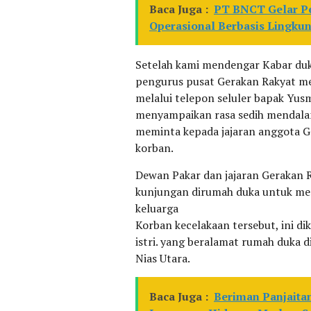
Baca Juga :
PT BNCT Gelar Pel
Operasional Berbasis Lingku
Setelah kami mendengar Kabar du
pengurus pusat Gerakan Rakyat m
melalui telepon seluler bapak Yus
menyampaikan rasa sedih mendala
meminta kepada jajaran anggota G
korban.
Dewan Pakar dan jajaran Gerakan 
kunjungan dirumah duka untuk me
keluarga
Korban kecelakaan tersebut, ini dik
istri. yang beralamat rumah duka
Nias Utara.
Baca Juga :
Beriman Panjait