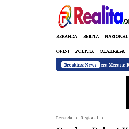
Loncat
ke
konten
BERANDA
BERITA
NASIONAL
OPINI
POLITIK
OLAHRAGA
Maju Bersama Sejahtera Merata: Ratusan Ibu Kerudun
Breaking News
Beranda
Regional