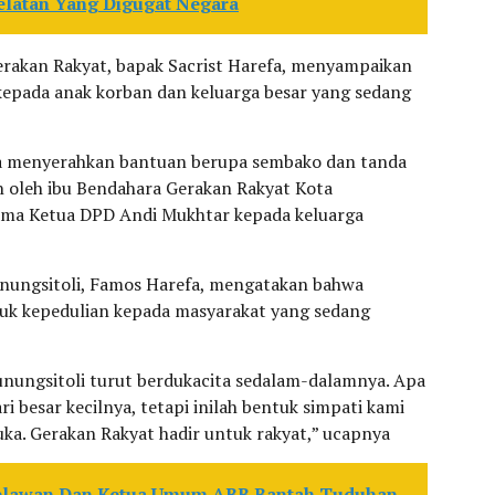
latan Yang Digugat Negara
erakan Rakyat, bapak Sacrist Harefa, menyampaikan
kepada anak korban dan keluarga besar yang sedang
uga menyerahkan bantuan berupa sembako dan tanda
an oleh ibu Bendahara Gerakan Rakyat Kota
ama Ketua DPD Andi Mukhtar kepada keluarga
unungsitoli, Famos Harefa, mengatakan bahwa
uk kepedulian kepada masyarakat yang sedang
unungsitoli turut berdukacita sedalam-dalamnya. Apa
ri besar kecilnya, tetapi inilah bentuk simpati kami
ka. Gerakan Rakyat hadir untuk rakyat,” ucapnya
lawan Dan Ketua Umum ABB Bantah Tuduhan