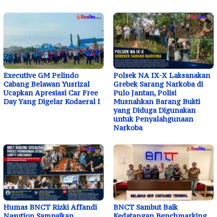
Executive GM Pelindo
Polsek NA IX-X Laksanakan
Cabang Belawan Yusrizal
Grebek Sarang Narkoba di
Ucapkan Apresiasi Car Free
Pulo Jantan, Polisi
Day Yang Digelar Kodaeral I
Musnahkan Barang Bukti
yang Diduga Digunakan
untuk Penyalahgunaan
Narkoba
Humas BNCT Rizki Affandi
BNCT Sambut Baik
Nasution Sampaikan
Kedatangan Benchmarking