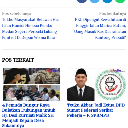
Navigasi
Pos sebelumnya
Pos berikutnya
Tokho Masyarakat Belawan Haji
PKL Dipungut Sewa Jutaan di
pos
Irfan Hamidi Himbau Pemko
Pinggir Jalan Marina Batam,
Medan Segera Perbaiki Lubang
Uang Masuk Kas Daerah atau
Kontrol Di Depan Wisma Rata
Kantong Pribadi?
POS TERKAIT
4 Pemuda Bungur Raya
Teuku Akbar, Jadi Ketua DPD
Bulatkan Dukungan untuk
Sumut Federasi Serikat
Hj. Desi Kurniati Malik SH
Pekerja – F. SPBMPB
Menjadi Kepala Desa
Sukamulya