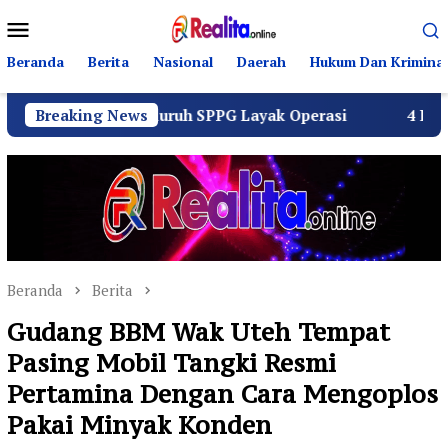
Loncat
Menu
ke
Mobile
konten
Beranda
Berita
Nasional
Daerah
Hukum Dan Kriminal
ustus Seluruh SPPG Layak Operasi
Breaking News
4 Pemuda Bungur R
Beranda
Berita
Gudang BBM Wak Uteh Tempat
Pasing Mobil Tangki Resmi
Pertamina Dengan Cara Mengoplos
Pakai Minyak Konden