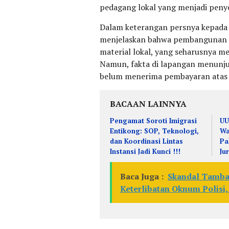
pedagang lokal yang menjadi peny
Dalam keterangan persnya kepada 
menjelaskan bahwa pembangunan h
material lokal, yang seharusnya m
Namun, fakta di lapangan menunju
belum menerima pembayaran atas m
BACAAN LAINNYA
Pengamat Soroti Imigrasi
UU
Entikong: SOP, Teknologi,
Wa
dan Koordinasi Lintas
Pa
Instansi Jadi Kunci !!!
Ju
Baca Juga :
Skandal Tamba
Keterlibatan Oknum Polisi,