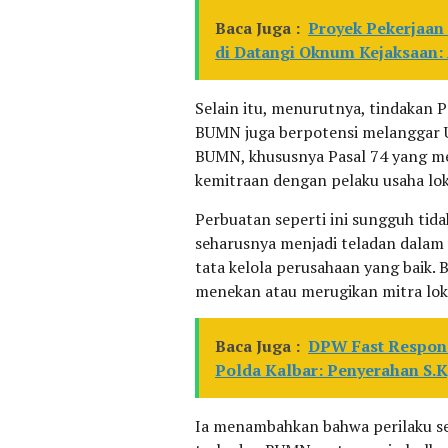
Baca Juga :
Proyek Pekerjaa
di Datangi Oknum Kejaksaan:
Selain itu, menurutnya, tindakan 
BUMN juga berpotensi melanggar
BUMN, khususnya Pasal 74 yang me
kemitraan dengan pelaku usaha lok
Perbuatan seperti ini sungguh tid
seharusnya menjadi teladan dala
tata kelola perusahaan yang baik
menekan atau merugikan mitra loka
Baca Juga :
DPW Fast Respon 
Polda Kalbar: Penyerahan S.K,
Ia menambahkan bahwa perilaku se