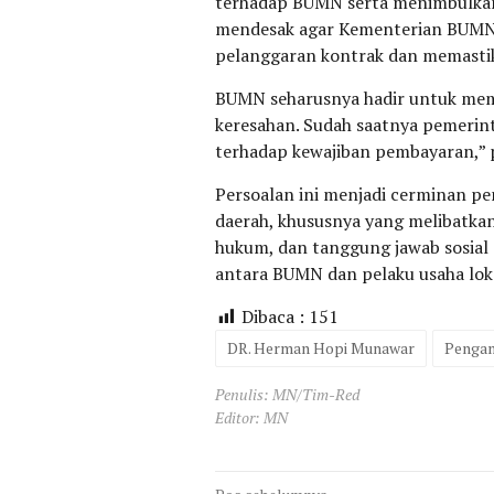
terhadap BUMN serta menimbulkan
mendesak agar Kementerian BUMN 
pelanggaran kontrak dan memastik
BUMN seharusnya hadir untuk mem
keresahan. Sudah saatnya pemerin
terhadap kewajiban pembayaran,” 
Persoalan ini menjadi cerminan pe
daerah, khususnya yang melibatkan
hukum, dan tanggung jawab sosial
antara BUMN dan pelaku usaha lokal
Dibaca :
151
DR. Herman Hopi Munawar
Pengam
Penulis: MN/Tim-Red
Editor: MN