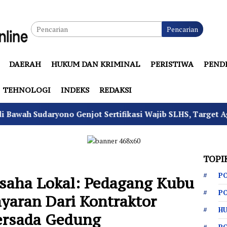
Pencarian
DAERAH
HUKUM DAN KRIMINAL
PERISTIWA
PEND
TEHNOLOGI
INDEKS
REDAKSI
 Genjot Sertifikasi Wajib SLHS, Target Agustus Seluruh S
TOPI
PO
saha Lokal: Pedagang Kubu
PO
yaran Dari Kontraktor
HU
ersada Gedung