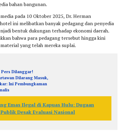
edia bahan bangunan.
media pada 10 Oktober 2025, Dr. Herman
otel ini melibatkan banyak pedagang dan penyedia
enjadi bentuk dukungan terhadap ekonomi daerah.
kkan bahwa para pedagang tersebut hingga kini
aterial yang telah mereka suplai.
 Pers Dilanggar!
rtawan Dilarang Masuk,
kar: Ini Pembungkaman
rnalis
ng Emas Ilegal di Kapuas Hulu: Dugaan
 Publik Desak Evaluasi Nasional