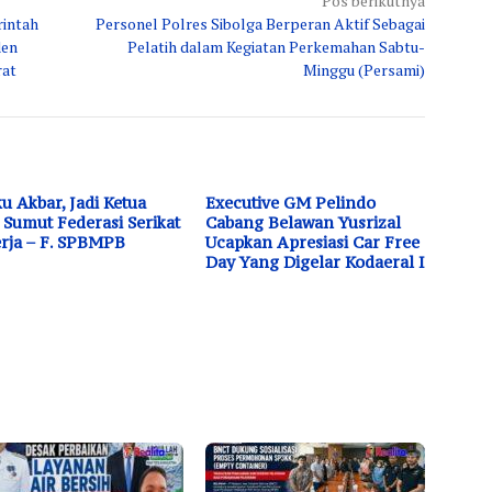
Pos berikutnya
rintah
Personel Polres Sibolga Berperan Aktif Sebagai
den
Pelatih dalam Kegiatan Perkemahan Sabtu-
rat
Minggu (Persami)
u Akbar, Jadi Ketua
Executive GM Pelindo
Sumut Federasi Serikat
Cabang Belawan Yusrizal
rja – F. SPBMPB
Ucapkan Apresiasi Car Free
Day Yang Digelar Kodaeral I