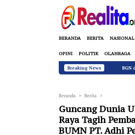
Loncat
ke
konten
BERANDA
BERITA
NASIONAL
OPINI
POLITIK
OLAHRAGA
Breaking News
BGN di Bawah Sudaryono
Beranda
Berita
Guncang Dunia U
Raya Tagih Pemba
BUMN PT. Adhi P