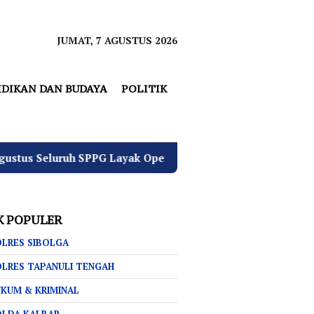
JUMAT, 7 AGUSTUS 2026
IDIKAN DAN BUDAYA
POLITIK
PPG Layak Operasi
4 Pemuda Bungur Raya Bulatkan Du
K POPULER
LRES SIBOLGA
LRES TAPANULI TENGAH
KUM & KRIMINAL