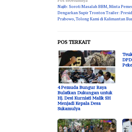
Navigasi
Pos sebelumnya
Najib: Soroti Masalah BBM, Minta Peme
pos
Dengarkan Supir Tronton Trailer: Presi
Prabowo, Tolong Kami di Kalimantan Ba
POS TERKAIT
Teuk
DPD 
Peke
4 Pemuda Bungur Raya
Bulatkan Dukungan untuk
Hj. Desi Kurniati Malik SH
Menjadi Kepala Desa
Sukamulya