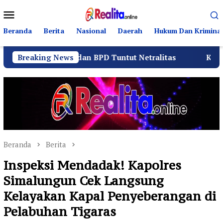
Loncat
Menu
ke
Mobile
konten
Beranda
Berita
Nasional
Daerah
Hukum Dan Kriminal
tia dan BPD Tuntut Netralitas
Breaking News
Komando Angkatan La
Beranda
Berita
Inspeksi Mendadak! Kapolres
Simalungun Cek Langsung
Kelayakan Kapal Penyeberangan di
Pelabuhan Tigaras