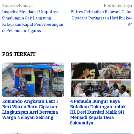
Navigasi
Pos sebelumnya
Pos berikutnya
Inspeksi Mendadak! Kapolres
Polres Pelabuhan Belawan Gelar
pos
Simalungun Cek Langsung
Upacara Peringatan Hari Ibu ke-
Kelayakan Kapal Penyeberangan
97
di Pelabuhan Tigaras
POS TERKAIT
Komando Angkatan Laut I
4 Pemuda Bungur Raya
Beri Warna Baru Ciptakan
Bulatkan Dukungan untuk
Lingkungan Asri Bersama
Hj. Desi Kurniati Malik SH
Warga Nelayan Sebrang
Menjadi Kepala Desa
Sukamulya