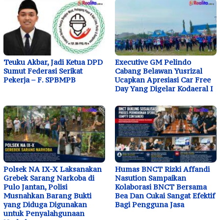
Teuku Akbar, Jadi Ketua DPD
Executive GM Pelindo
Sumut Federasi Serikat
Cabang Belawan Yusrizal
Pekerja – F. SPBMPB
Ucapkan Apresiasi Car Free
Day Yang Digelar Kodaeral I
Polsek NA IX-X Laksanakan
Humas BNCT Rizki Affandi
Grebek Sarang Narkoba di
Nasution Sampaikan
Pulo Jantan, Polisi
Kolaborasi BNCT Bersama
Musnahkan Barang Bukti
Bea Dan Cukai Sangat Efektif
yang Diduga Digunakan
Bagi Pengguna Jasa
untuk Penyalahgunaan