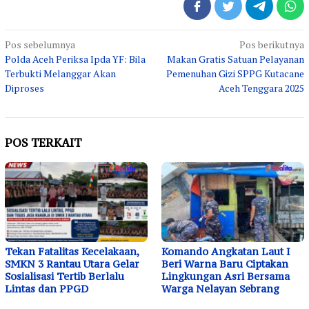
Navigasi
Pos sebelumnya
Pos berikutnya
Polda Aceh Periksa Ipda YF: Bila
Makan Gratis Satuan Pelayanan
pos
Terbukti Melanggar Akan
Pemenuhan Gizi SPPG Kutacane
Diproses
Aceh Tenggara 2025
POS TERKAIT
Tekan Fatalitas Kecelakaan,
Komando Angkatan Laut I
SMKN 3 Rantau Utara Gelar
Beri Warna Baru Ciptakan
Sosialisasi Tertib Berlalu
Lingkungan Asri Bersama
Lintas dan PPGD
Warga Nelayan Sebrang