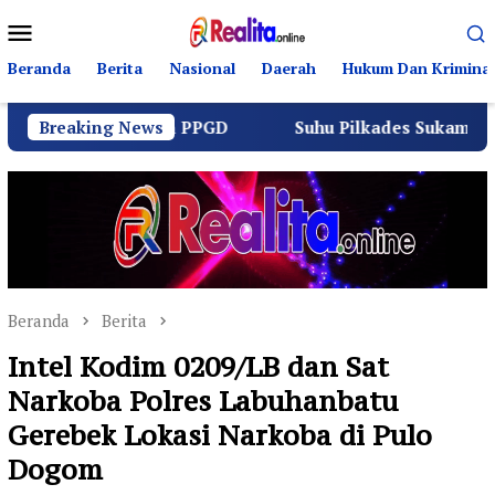
Loncat
Menu
ke
Mobile
konten
Beranda
Berita
Nasional
Daerah
Hukum Dan Kriminal
as dan PPGD
Breaking News
Suhu Pilkades Sukamulya Memanas, 2000
Beranda
Berita
Intel Kodim 0209/LB dan Sat
Narkoba Polres Labuhanbatu
Gerebek Lokasi Narkoba di Pulo
Dogom