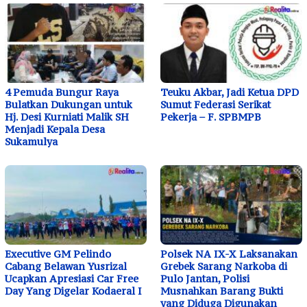
4 Pemuda Bungur Raya
Teuku Akbar, Jadi Ketua DPD
Bulatkan Dukungan untuk
Sumut Federasi Serikat
Hj. Desi Kurniati Malik SH
Pekerja – F. SPBMPB
Menjadi Kepala Desa
Sukamulya
Executive GM Pelindo
Polsek NA IX-X Laksanakan
Cabang Belawan Yusrizal
Grebek Sarang Narkoba di
Ucapkan Apresiasi Car Free
Pulo Jantan, Polisi
Day Yang Digelar Kodaeral I
Musnahkan Barang Bukti
yang Diduga Digunakan