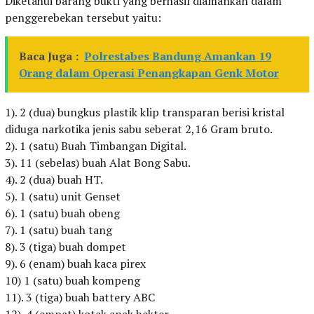
Diketahui barang bukti yang berhasil diamankan dalam
penggerebekan tersebut yaitu:
Baca Juga :
Polrestabes Bandung Amankan 19
Orang dalam Operasi Penangkapan Genk Motor
1). 2 (dua) bungkus plastik klip transparan berisi kristal
diduga narkotika jenis sabu seberat 2,16 Gram bruto.
2). 1 (satu) Buah Timbangan Digital.
3). 11 (sebelas) buah Alat Bong Sabu.
4). 2 (dua) buah HT.
5). 1 (satu) unit Genset
6). 1 (satu) buah obeng
7). 1 (satu) buah tang
8). 3 (tiga) buah dompet
9). 6 (enam) buah kaca pirex
10) 1 (satu) buah kompeng
11). 3 (tiga) buah battery ABC