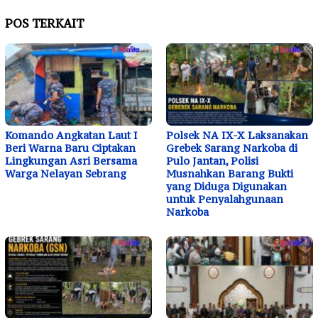
POS TERKAIT
Komando Angkatan Laut I
Polsek NA IX-X Laksanakan
Beri Warna Baru Ciptakan
Grebek Sarang Narkoba di
Lingkungan Asri Bersama
Pulo Jantan, Polisi
Warga Nelayan Sebrang
Musnahkan Barang Bukti
yang Diduga Digunakan
untuk Penyalahgunaan
Narkoba