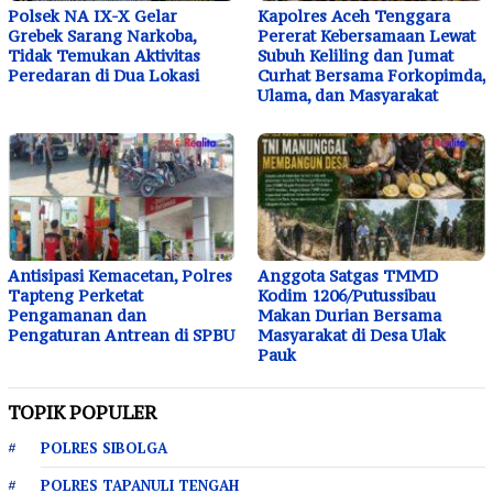
Polsek NA IX-X Gelar
Kapolres Aceh Tenggara
Grebek Sarang Narkoba,
Pererat Kebersamaan Lewat
Tidak Temukan Aktivitas
Subuh Keliling dan Jumat
Peredaran di Dua Lokasi
Curhat Bersama Forkopimda,
Ulama, dan Masyarakat
Antisipasi Kemacetan, Polres
Anggota Satgas TMMD
Tapteng Perketat
Kodim 1206/Putussibau
Pengamanan dan
Makan Durian Bersama
Pengaturan Antrean di SPBU
Masyarakat di Desa Ulak
Pauk
TOPIK POPULER
POLRES SIBOLGA
POLRES TAPANULI TENGAH