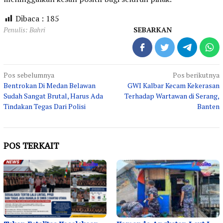
Dibaca :
185
Penulis: Bahri
SEBARKAN
Navigasi
Pos sebelumnya
Pos berikutnya
Bentrokan Di Medan Belawan
GWI Kalbar Kecam Kekerasan
pos
Sudah Sangat Brutal, Harus Ada
Terhadap Wartawan di Serang,
Tindakan Tegas Dari Polisi
Banten
POS TERKAIT