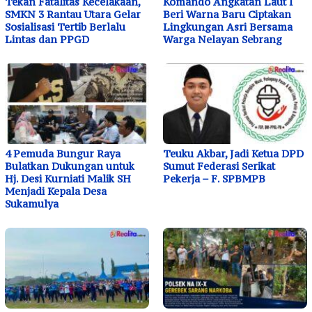
Tekan Fatalitas Kecelakaan,
Komando Angkatan Laut I
SMKN 3 Rantau Utara Gelar
Beri Warna Baru Ciptakan
Sosialisasi Tertib Berlalu
Lingkungan Asri Bersama
Lintas dan PPGD
Warga Nelayan Sebrang
4 Pemuda Bungur Raya
Teuku Akbar, Jadi Ketua DPD
Bulatkan Dukungan untuk
Sumut Federasi Serikat
Hj. Desi Kurniati Malik SH
Pekerja – F. SPBMPB
Menjadi Kepala Desa
Sukamulya