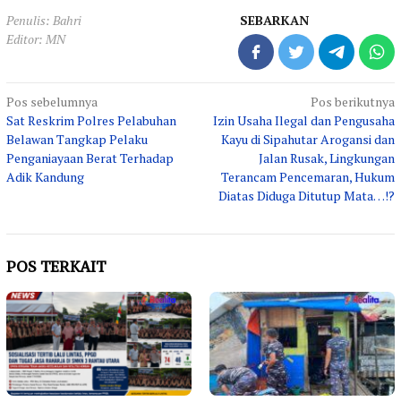
Penulis: Bahri
SEBARKAN
Editor: MN
Navigasi
Pos sebelumnya
Pos berikutnya
Sat Reskrim Polres Pelabuhan
Izin Usaha Ilegal dan Pengusaha
pos
Belawan Tangkap Pelaku
Kayu di Sipahutar Arogansi dan
Penganiayaan Berat Terhadap
Jalan Rusak, Lingkungan
Adik Kandung
Terancam Pencemaran, Hukum
Diatas Diduga Ditutup Mata…!?
POS TERKAIT