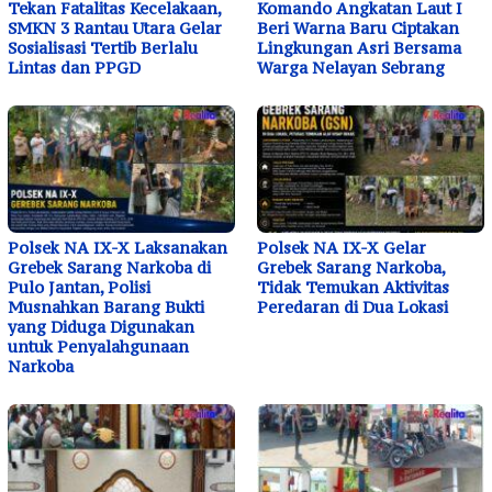
Tekan Fatalitas Kecelakaan,
Komando Angkatan Laut I
SMKN 3 Rantau Utara Gelar
Beri Warna Baru Ciptakan
Sosialisasi Tertib Berlalu
Lingkungan Asri Bersama
Lintas dan PPGD
Warga Nelayan Sebrang
Polsek NA IX-X Laksanakan
Polsek NA IX-X Gelar
Grebek Sarang Narkoba di
Grebek Sarang Narkoba,
Pulo Jantan, Polisi
Tidak Temukan Aktivitas
Musnahkan Barang Bukti
Peredaran di Dua Lokasi
yang Diduga Digunakan
untuk Penyalahgunaan
Narkoba