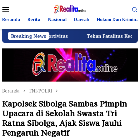
Loncat
Menu
ke
Mobile
konten
Beranda
Berita
Nasional
Daerah
Hukum Dan Kriminal
an Sportivitas
Breaking News
Tekan Fatalitas Kecelakaan, SMKN 3 R
Beranda
TNI/POLRI
Kapolsek Sibolga Sambas Pimpin
Upacara di Sekolah Swasta Tri
Ratna Sibolga, Ajak Siswa Jauhi
Pengaruh Negatif