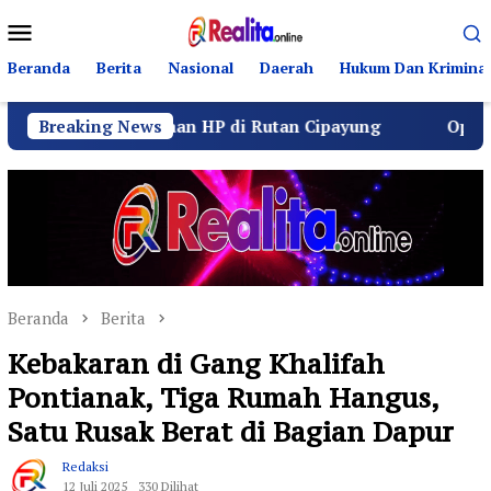
Loncat
Menu
ke
Mobile
konten
Beranda
Berita
Nasional
Daerah
Hukum Dan Kriminal
ti Dugaan HP di Rutan Cipayung
Breaking News
Operasi Senyap Ke
Beranda
Berita
Kebakaran di Gang Khalifah
Pontianak, Tiga Rumah Hangus,
Satu Rusak Berat di Bagian Dapur
Redaksi
12 Juli 2025
330 Dilihat