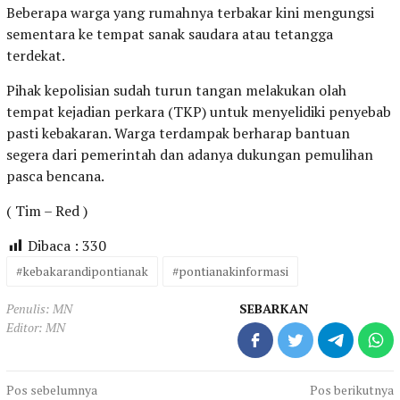
Beberapa warga yang rumahnya terbakar kini mengungsi
sementara ke tempat sanak saudara atau tetangga
terdekat.
Pihak kepolisian sudah turun tangan melakukan olah
tempat kejadian perkara (TKP) untuk menyelidiki penyebab
pasti kebakaran. Warga terdampak berharap bantuan
segera dari pemerintah dan adanya dukungan pemulihan
pasca bencana.
( Tim – Red )
Dibaca :
330
#kebakarandipontianak
#pontianakinformasi
Penulis: MN
SEBARKAN
Editor: MN
Navigasi
Pos sebelumnya
Pos berikutnya