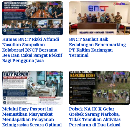
Humas BNCT Rizki Affandi
BNCT Sambut Baik
Nasution Sampaikan
Kedatangan Benchmarking
Kolaborasi BNCT Bersama
PT Kaltim Kariangau
Bea Dan Cukai Sangat Efektif
Terminal
Bagi Pengguna Jasa
Melalui Eazy Pasport ini
Polsek NA IX-X Gelar
Memastikan Masyarakat
Grebek Sarang Narkoba,
Mendapatkan Pelayanan
Tidak Temukan Aktivitas
Keimigrasiaa Secara Optimal
Peredaran di Dua Lokasi