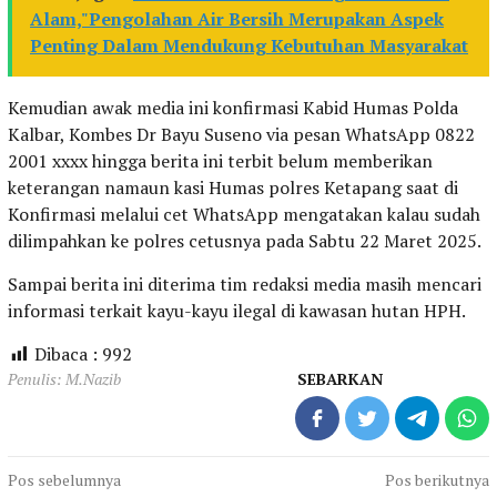
Alam,"Pengolahan Air Bersih Merupakan Aspek
Penting Dalam Mendukung Kebutuhan Masyarakat
Kemudian awak media ini konfirmasi Kabid Humas Polda
Kalbar, Kombes Dr Bayu Suseno via pesan WhatsApp 0822
2001 xxxx hingga berita ini terbit belum memberikan
keterangan namaun kasi Humas polres Ketapang saat di
Konfirmasi melalui cet WhatsApp mengatakan kalau sudah
dilimpahkan ke polres cetusnya pada Sabtu 22 Maret 2025.
Sampai berita ini diterima tim redaksi media masih mencari
informasi terkait kayu-kayu ilegal di kawasan hutan HPH.
Dibaca :
992
Penulis: M.Nazib
SEBARKAN
Navigasi
Pos sebelumnya
Pos berikutnya