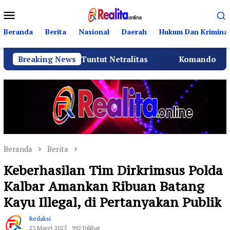
Loncat
Menu
ke
Mobile
konten
Beranda
Berita
Nasional
Daerah
Hukum Dan Kriminal
D Tuntut Netralitas
Breaking News
Komando Angkatan Laut I Beri 
Beranda
Berita
Keberhasilan Tim Dirkrimsus Polda
Kalbar Amankan Ribuan Batang
Kayu Illegal, di Pertanyakan Publik
Redaksi
23 Maret 2025
992 Dilihat