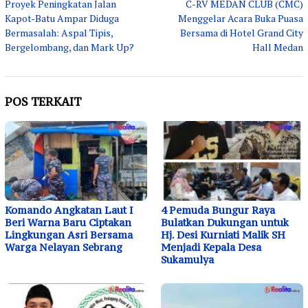
Proyek Peningkatan Jalan
C-RV MEDAN CLUB (CMC)
pos
Kapot-Batu Ampar Diduga
Menggelar Acara Buka Puasa
Bermasalah: Aspal Tipis,
Bersama di Hotel Grand City
Bergelombang, dan Mark Up?
Hall Medan
POS TERKAIT
Komando Angkatan Laut I
4 Pemuda Bungur Raya
Beri Warna Baru Ciptakan
Bulatkan Dukungan untuk
Lingkungan Asri Bersama
Hj. Desi Kurniati Malik SH
Warga Nelayan Sebrang
Menjadi Kepala Desa
Sukamulya