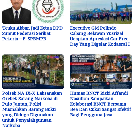
Teuku Akbar, Jadi Ketua DPD
Executive GM Pelindo
Sumut Federasi Serikat
Cabang Belawan Yusrizal
Pekerja – F. SPBMPB
Ucapkan Apresiasi Car Free
Day Yang Digelar Kodaeral I
Polsek NA IX-X Laksanakan
Humas BNCT Rizki Affandi
Grebek Sarang Narkoba di
Nasution Sampaikan
Pulo Jantan, Polisi
Kolaborasi BNCT Bersama
Musnahkan Barang Bukti
Bea Dan Cukai Sangat Efektif
yang Diduga Digunakan
Bagi Pengguna Jasa
untuk Penyalahgunaan
Narkoba