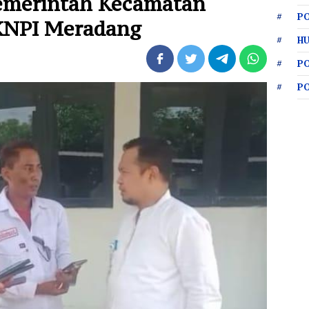
emerintah Kecamatan
PO
KNPI Meradang
HU
P
P