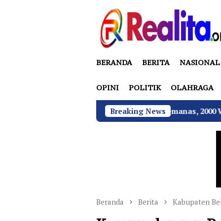
Loncat
ke
konten
BERANDA
BERITA
NASIONAL
OPINI
POLITIK
OLAHRAGA
ilkades Sukamulya Memanas, 2000 Warga Rencana Gelar Aksi
Breaking News
Beranda
Berita
Kabupaten Be