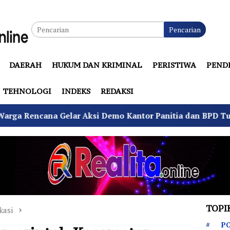
Pencarian
DAERAH
HUKUM DAN KRIMINAL
PERISTIWA
PEND
TEHNOLOGI
INDEKS
REDAKSI
 Demo Kantor Panitia dan BPD Tuntut Netralitas
K
TOPI
kasi
PO