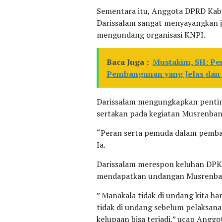
Sementara itu, Anggota DPRD Kabup
Darissalam sangat menyayangkan j
mengundang organisasi KNPI.
Baca Juga :
Mustakim, SH: Pe
Pembangunan yang Jelas dan 
Darissalam mengungkapkan penting
sertakan pada kegiatan Musrenba
“Peran serta pemuda dalam pemban
Ia.
Darissalam merespon keluhan DPK
mendapatkan undangan Musrenba
” Manakala tidak di undang kita ha
tidak di undang sebelum pelaksana
kelupaan bisa terjadi,” ucap Anggo