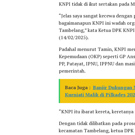
KNPI tidak di ikut sertakan pada
“Jelas saya sangat kecewa dengan
bagaimanapun KNPI ini wadah orga
Tambelang,” kata Ketua DPK KNPI
(14/02/2025).
Padahal menurut Tamin, KNPI mer
Kepemudaan (OKP) seperti GP Anso
PP, Patayat, IPNU, IPPNU dan masi 
pemerintah.
Baca Juga :
Banjir Dukungan M
Kurniati Malik di Pilkades 20
“KNPI itu ibarat kereta, keretany
Dengan tidak dilibatkan pada pr
kecamatan Tambelang, ketua DPK K