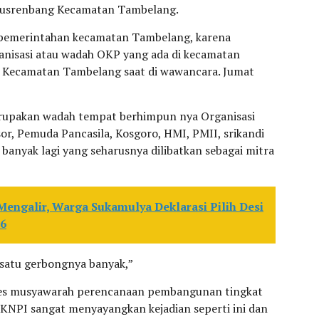
 Musrenbang Kecamatan Tambelang.
 pemerintahan kecamatan Tambelang, karena
nisasi atau wadah OKP yang ada di kecamatan
 Kecamatan Tambelang saat di wawancara. Jumat
upakan wadah tempat berhimpun nya Organisasi
r, Pemuda Pancasila, Kosgoro, HMI, PMII, srikandi
banyak lagi yang seharusnya dilibatkan sebagai mitra
engalir, Warga Sukamulya Deklarasi Pilih Desi
26
a satu gerbongnya banyak,”
oses musyawarah perencanaan pembangunan tingkat
NPI sangat menyayangkan kejadian seperti ini dan