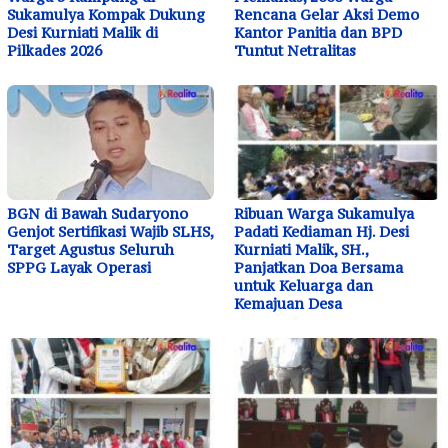
Sukamulya Kompak Dukung
Rencana Gelar Aksi Demo
Desi Kurniati Malik di
Kantor Panitia dan BPD
Pilkades 2026
Tuntut Netralitas
BGN di Bawah Sudaryono
Ribuan Warga Sukamulya
Genjot Sertifikasi Wajib SLHS,
Padati Kediaman Hj. Desi
Target Agustus Seluruh
Kurniati Malik, SH.,
SPPG Layak Operasi
Panjatkan Doa Bersama
untuk Keluarga dan
Kemajuan Desa