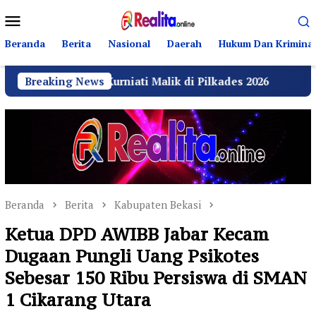
Loncat
Menu
ke
Mobile
konten
Beranda
Berita
Nasional
Daerah
Hukum Dan Kriminal
urniati Malik di Pilkades 2026
Breaking News
GRIB Jaya Labuhanb
Beranda
Berita
Kabupaten Bekasi
Ketua DPD AWIBB Jabar Kecam
Dugaan Pungli Uang Psikotes
Sebesar 150 Ribu Persiswa di SMAN
1 Cikarang Utara