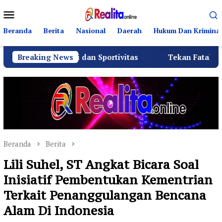
Loncat
Menu
ke
Mobile
konten
Beranda
Berita
Nasional
Daerah
Hukum Dan Kriminal
rahmi dan Sportivitas
Breaking News
Tekan Fatalitas Kecelakaan, S
Beranda
Berita
Lili Suhel, ST Angkat Bicara Soal
Inisiatif Pembentukan Kementrian
Terkait Penanggulangan Bencana
Alam Di Indonesia