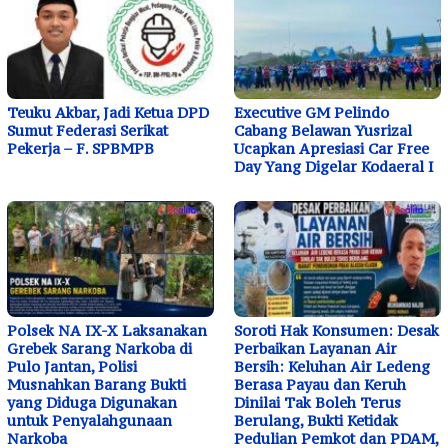
Teuku Akbar, Jadi Ketua DPD
Executive GM Pelindo
Sumut Federasi Serikat
Cabang Belawan Yusrizal
Pekerja – F. SPBMPB
Ucapkan Apresiasi Car Free
Day Yang Digelar Kodaeral I
Polsek NA IX-X Laksanakan
Soroti Hak Konsumen: Desak
Grebek Sarang Narkoba di
Perbaikan Layanan Air
Pulo Jantan, Polisi
Bersih: Keluhan Air Ledeng
Musnahkan Barang Bukti
Berasa Payau dan Keruh
yang Diduga Digunakan
Dinilai Tak Boleh Terus
untuk Penyalahgunaan
Berulang, Bukti Ketidak
Narkoba
Pedulian Pemkot dan PDAM,