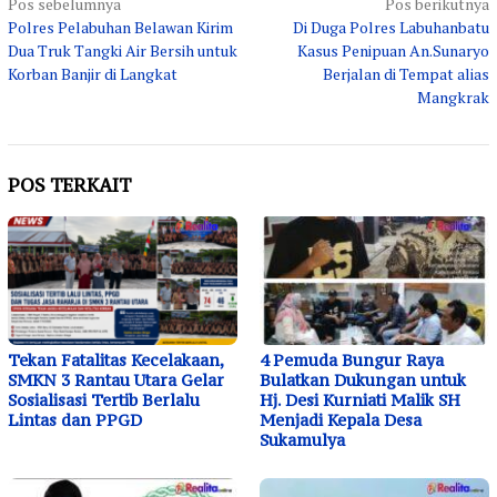
Navigasi
Pos sebelumnya
Pos berikutnya
Polres Pelabuhan Belawan Kirim
Di Duga Polres Labuhanbatu
pos
Dua Truk Tangki Air Bersih untuk
Kasus Penipuan An.Sunaryo
Korban Banjir di Langkat
Berjalan di Tempat alias
Mangkrak
POS TERKAIT
Tekan Fatalitas Kecelakaan,
4 Pemuda Bungur Raya
SMKN 3 Rantau Utara Gelar
Bulatkan Dukungan untuk
Sosialisasi Tertib Berlalu
Hj. Desi Kurniati Malik SH
Lintas dan PPGD
Menjadi Kepala Desa
Sukamulya