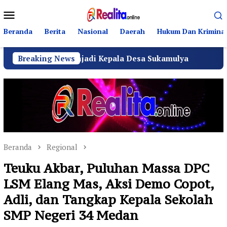
Loncat
Menu
ke
Mobile
konten
Beranda
Berita
Nasional
Daerah
Hukum Dan Kriminal
ik SH Menjadi Kepala Desa Sukamulya
Breaking News
Ribuan Warga 
Beranda
Regional
Teuku Akbar, Puluhan Massa DPC
LSM Elang Mas, Aksi Demo Copot,
Adli, dan Tangkap Kepala Sekolah
SMP Negeri 34 Medan