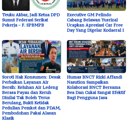
Teuku Akbar, Jadi Ketua DPD
Executive GM Pelindo
Sumut Federasi Serikat
Cabang Belawan Yusrizal
Pekerja – F. SPBMPB
Ucapkan Apresiasi Car Free
Day Yang Digelar Kodaeral I
Soroti Hak Konsumen: Desak
Humas BNCT Rizki Affandi
Perbaikan Layanan Air
Nasution Sampaikan
Bersih: Keluhan Air Ledeng
Kolaborasi BNCT Bersama
Berasa Payau dan Keruh
Bea Dan Cukai Sangat Efektif
Dinilai Tak Boleh Terus
Bagi Pengguna Jasa
Berulang, Bukti Ketidak
Pedulian Pemkot dan PDAM,
Pembodohan Pakai Alasan
Klasik