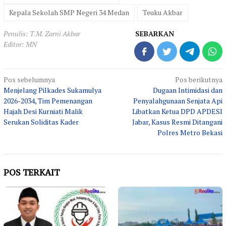
Kepala Sekolah SMP Negeri 34 Medan
Teuku Akbar
Penulis: T.M. Zarni Akbar
SEBARKAN
Editor: MN
Navigasi
Pos sebelumnya
Pos berikutnya
Menjelang Pilkades Sukamulya
Dugaan Intimidasi dan
pos
2026-2034, Tim Pemenangan
Penyalahgunaan Senjata Api
Hajah Desi Kurniati Malik
Libatkan Ketua DPD APDESI
Serukan Soliditas Kader
Jabar, Kasus Resmi Ditangani
Polres Metro Bekasi
POS TERKAIT