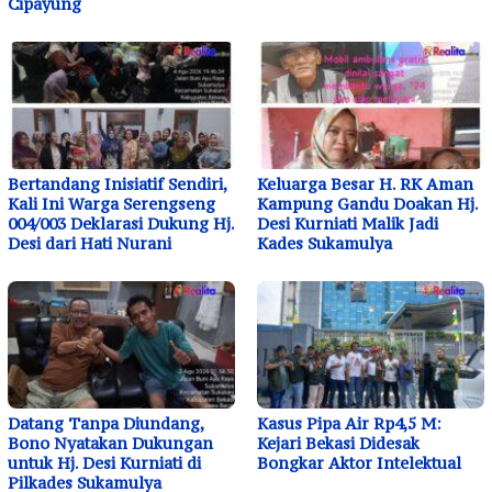
Cipayung
Bertandang Inisiatif Sendiri,
Keluarga Besar H. RK Aman
Kali Ini Warga Serengseng
Kampung Gandu Doakan Hj.
004/003 Deklarasi Dukung Hj.
Desi Kurniati Malik Jadi
Desi dari Hati Nurani
Kades Sukamulya
Datang Tanpa Diundang,
Kasus Pipa Air Rp4,5 M:
Bono Nyatakan Dukungan
Kejari Bekasi Didesak
untuk Hj. Desi Kurniati di
Bongkar Aktor Intelektual
Pilkades Sukamulya