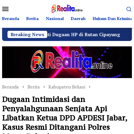
Loncat
Menu
ke
Mobile
konten
Beranda
Berita
Nasional
Daerah
Hukum Dan Kriminal
 Soroti Dugaan HP di Rutan Cipayung
Breaking News
Operasi Seny
Beranda
Berita
Kabupaten Bekasi
Dugaan Intimidasi dan
Penyalahgunaan Senjata Api
Libatkan Ketua DPD APDESI Jabar,
Kasus Resmi Ditangani Polres