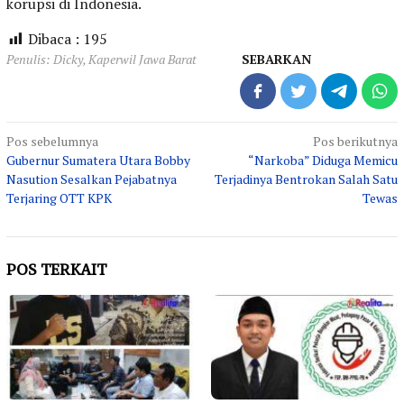
korupsi di Indonesia.
Dibaca :
195
Penulis: Dicky, Kaperwil Jawa Barat
SEBARKAN
Navigasi
Pos sebelumnya
Pos berikutnya
Gubernur Sumatera Utara Bobby
“Narkoba” Diduga Memicu
pos
Nasution Sesalkan Pejabatnya
Terjadinya Bentrokan Salah Satu
Terjaring OTT KPK
Tewas
POS TERKAIT