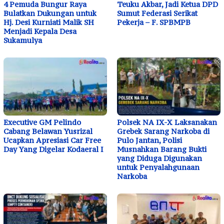
4 Pemuda Bungur Raya
Teuku Akbar, Jadi Ketua DPD
Bulatkan Dukungan untuk
Sumut Federasi Serikat
Hj. Desi Kurniati Malik SH
Pekerja – F. SPBMPB
Menjadi Kepala Desa
Sukamulya
Executive GM Pelindo
Polsek NA IX-X Laksanakan
Cabang Belawan Yusrizal
Grebek Sarang Narkoba di
Ucapkan Apresiasi Car Free
Pulo Jantan, Polisi
Day Yang Digelar Kodaeral I
Musnahkan Barang Bukti
yang Diduga Digunakan
untuk Penyalahgunaan
Narkoba