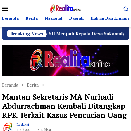
Loncat
Menu
ke
Mobile
konten
Beranda
Berita
Nasional
Daerah
Hukum Dan Kriminal
iati Malik SH Menjadi Kepala Desa Sukamulya
Breaking News
Ribua
Beranda
Berita
Mantan Sekretaris MA Nurhadi
Abdurrachman Kembali Ditangkap
KPK Terkait Kasus Pencucian Uang
Redaksi
1 Juli 2025
195 Dilihat