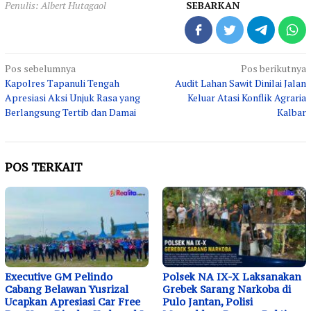
Penulis: Albert Hutagaol
SEBARKAN
Navigasi
Pos sebelumnya
Pos berikutnya
Kapolres Tapanuli Tengah
Audit Lahan Sawit Dinilai Jalan
pos
Apresiasi Aksi Unjuk Rasa yang
Keluar Atasi Konflik Agraria
Berlangsung Tertib dan Damai
Kalbar
POS TERKAIT
Executive GM Pelindo
Polsek NA IX-X Laksanakan
Cabang Belawan Yusrizal
Grebek Sarang Narkoba di
Ucapkan Apresiasi Car Free
Pulo Jantan, Polisi