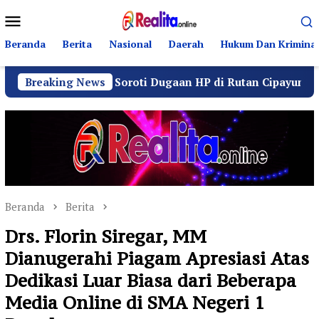
Loncat
Menu
ke
Mobile
konten
Beranda
Berita
Nasional
Daerah
Hukum Dan Kriminal
a Hukum Soroti Dugaan HP di Rutan Cipayung
Breaking News
Oper
Beranda
Berita
Drs. Florin Siregar, MM
Dianugerahi Piagam Apresiasi Atas
Dedikasi Luar Biasa dari Beberapa
Media Online di SMA Negeri 1