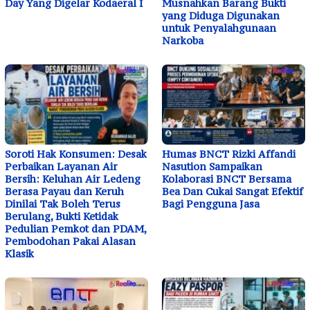
Day Yang Digelar Kodaeral I
Musnahkan Barang Bukti
yang Diduga Digunakan
untuk Penyalahgunaan
Narkoba
Soroti Hak Konsumen: Desak
Humas BNCT Rizki Affandi
Perbaikan Layanan Air
Nasution Sampaikan
Bersih: Keluhan Air Ledeng
Kolaborasi BNCT Bersama
Berasa Payau dan Keruh
Bea Dan Cukai Sangat Efektif
Dinilai Tak Boleh Terus
Bagi Pengguna Jasa
Berulang, Bukti Ketidak
Pedulian Pemkot dan PDAM,
Pembodohan Pakai Alasan
Klasik