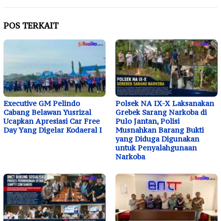
POS TERKAIT
Executive GM Pelindo
Polsek NA IX-X Laksanakan
Cabang Belawan Yusrizal
Grebek Sarang Narkoba di
Ucapkan Apresiasi Car Free
Pulo Jantan, Polisi
Day Yang Digelar Kodaeral I
Musnahkan Barang Bukti
yang Diduga Digunakan
untuk Penyalahgunaan
Narkoba