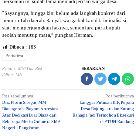
persoalan ini sudah lama menjadi jeritan warga desa.
“Sayangnya, hingga kini belum ada langkah konkret dari
pemerintah daerah. Banyak warga bahkan dikriminalisasi
saat memperjuangkan haknya, sementara para bupati
seolah menutup mata,” pungkas Herman.
Dibaca :
183
Peristiwa
Penulis: MN/Tim-Red
SEBARKAN
Editor: MN
Navigasi
Pos sebelumnya
Pos berikutnya
Drs. Florin Siregar, MM
Langgar Putusan KIP, Kepala
pos
Dianugerahi Piagam Apresiasi
Desa Bojongsari dan Karang
Atas Dedikasi Luar Biasa dari
Bahagia Jadi Termohon Eksekusi
Beberapa Media Online di SMA
di PTUN Bandung
Negeri 1 Pangkatan