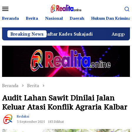
Loncat
Menu
ke
Mobile
konten
Beranda
Berita
Nasional
Daerah
Hukum Dan Kriminal
amzah Daftar Kades Sukajadi
Breaking News
Anggota DPRD Bekasi
Beranda
Berita
Audit Lahan Sawit Dinilai Jalan
Keluar Atasi Konflik Agraria Kalbar
Redaksi
3 September 2025
183 Dilihat