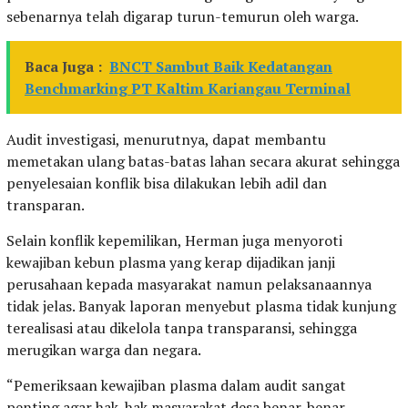
sebenarnya telah digarap turun-temurun oleh warga.
Baca Juga :
BNCT Sambut Baik Kedatangan
Benchmarking PT Kaltim Kariangau Terminal
Audit investigasi, menurutnya, dapat membantu
memetakan ulang batas-batas lahan secara akurat sehingga
penyelesaian konflik bisa dilakukan lebih adil dan
transparan.
Selain konflik kepemilikan, Herman juga menyoroti
kewajiban kebun plasma yang kerap dijadikan janji
perusahaan kepada masyarakat namun pelaksanaannya
tidak jelas. Banyak laporan menyebut plasma tidak kunjung
terealisasi atau dikelola tanpa transparansi, sehingga
merugikan warga dan negara.
“Pemeriksaan kewajiban plasma dalam audit sangat
penting agar hak-hak masyarakat desa benar-benar