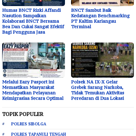
Humas BNCT Rizki Affandi
BNCT Sambut Baik
Nasution Sampaikan
Kedatangan Benchmarking
Kolaborasi BNCT Bersama
PT Kaltim Kariangau
Bea Dan Cukai Sangat Efektif
Terminal
Bagi Pengguna Jasa
Melalui Eazy Pasport ini
Polsek NA IX-X Gelar
Memastikan Masyarakat
Grebek Sarang Narkoba,
Mendapatkan Pelayanan
Tidak Temukan Aktivitas
Keimigrasiaa Secara Optimal
Peredaran di Dua Lokasi
TOPIK POPULER
POLRES SIBOLGA
POLRES TAPANULI TENGAH