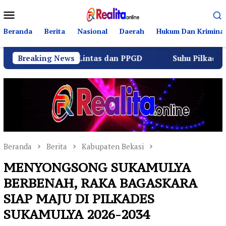
Loncat
Menu
ke
Mobile
konten
Beranda
Berita
Nasional
Daerah
Hukum Dan Kriminal
Berlalu Lintas dan PPGD
Breaking News
Suhu Pilkades Sukamulya Me
Beranda
Berita
Kabupaten Bekasi
MENYONGSONG SUKAMULYA
BERBENAH, RAKA BAGASKARA
SIAP MAJU DI PILKADES
SUKAMULYA 2026-2034