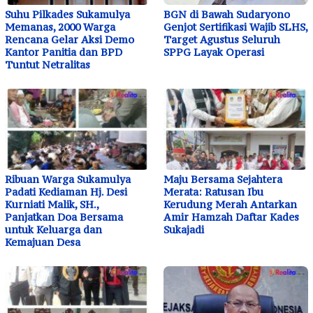
Suhu Pilkades Sukamulya
BGN di Bawah Sudaryono
Memanas, 2000 Warga
Genjot Sertifikasi Wajib SLHS,
Rencana Gelar Aksi Demo
Target Agustus Seluruh
Kantor Panitia dan BPD
SPPG Layak Operasi
Tuntut Netralitas
Ribuan Warga Sukamulya
Maju Bersama Sejahtera
Padati Kediaman Hj. Desi
Merata: Ratusan Ibu
Kurniati Malik, SH.,
Kerudung Merah Antarkan
Panjatkan Doa Bersama
Amir Hamzah Daftar Kades
untuk Keluarga dan
Sukajadi
Kemajuan Desa