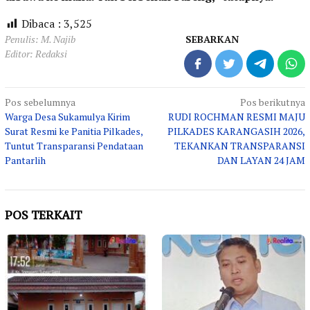
Dibaca :
3,525
Penulis: M. Najib
SEBARKAN
Editor: Redaksi
Navigasi
Pos sebelumnya
Pos berikutnya
Warga Desa Sukamulya Kirim
RUDI ROCHMAN RESMI MAJU
pos
Surat Resmi ke Panitia Pilkades,
PILKADES KARANGASIH 2026,
Tuntut Transparansi Pendataan
TEKANKAN TRANSPARANSI
Pantarlih
DAN LAYAN 24 JAM
POS TERKAIT