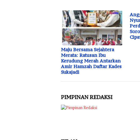
Angg
Nyu
Per
Soro
Cip
Maju Bersama Sejahtera
Merata: Ratusan Ibu
Kerudung Merah Antarkan
Amir Hamzah Daftar Kades
Sukajadi
PIMPINAN REDAKSI