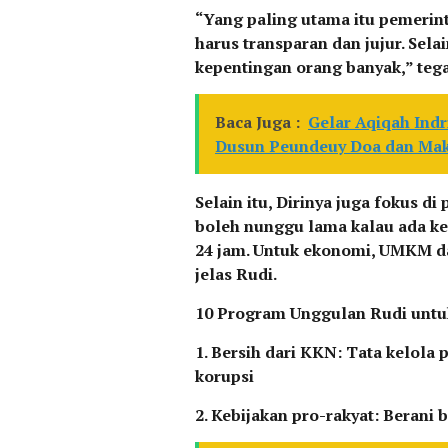
“Yang paling utama itu pemerin
harus transparan dan jujur. Sela
kepentingan orang banyak,” te
Baca Juga :
Gelar Aqiqah Indr
Dusun Peundeuy Doa dan Ma
Selain itu, Dirinya juga fokus 
boleh nunggu lama kalau ada k
24 jam. Untuk ekonomi, UMKM da
jelas Rudi.
10 Program Unggulan Rudi untu
1. Bersih dari KKN: Tata kelola
korupsi
2. Kebijakan pro-rakyat: Berani