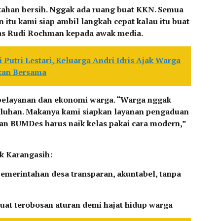
tahan bersih. Nggak ada ruang buat KKN. Semua
in itu kami siap ambil langkah cepat kalau itu buat
gas Rudi Rochman kepada awak media.
i Putri Lestari, Keluarga Andri Idris Ajak Warga
kan Bersama
di pelayanan dan ekonomi warga. “Warga nggak
eluhan. Makanya kami siapkan layanan pengaduan
n BUMDes harus naik kelas pakai cara modern,”
k Karangasih:
 pemerintahan desa transparan, akuntabel, tanpa
 buat terobosan aturan demi hajat hidup warga