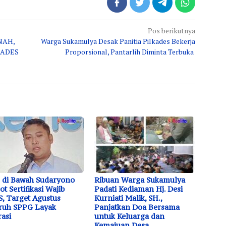
Pos berikutnya
NAH,
Warga Sukamulya Desak Panitia Pilkades Bekerja
KADES
Proporsional, Pantarlih Diminta Terbuka
 di Bawah Sudaryono
Ribuan Warga Sukamulya
ot Sertifikasi Wajib
Padati Kediaman Hj. Desi
, Target Agustus
Kurniati Malik, SH.,
ruh SPPG Layak
Panjatkan Doa Bersama
asi
untuk Keluarga dan
Kemajuan Desa