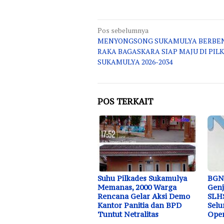
Navigasi
Pos sebelumnya
MENYONGSONG SUKAMULYA BERBE
pos
RAKA BAGASKARA SIAP MAJU DI PIL
SUKAMULYA 2026-2034
POS TERKAIT
Suhu Pilkades Sukamulya
BGN
Memanas, 2000 Warga
Genj
Rencana Gelar Aksi Demo
SLHS
Kantor Panitia dan BPD
Selu
Tuntut Netralitas
Oper