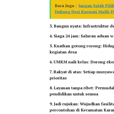
Baca Juga :
Jangan Salah Pili
Dukung Desi Kurniati Malik 
3. Bangun nyata: Infrastruktur d
4. Siaga 24 jam: Saluran aduan
5. Kuatkan gotong royong: Hidup
kegiatan desa
6. UMKM naik kelas: Dorong e
7. Rakyat di atas: Setiap musyaw
prioritas
8. Layanan tanpa ribet: Permudah
pendidikan untuk semua
9. Jadi rujukan: Wujudkan fasili
percontohan di Kecamatan Kara