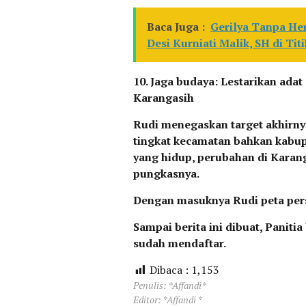
Baca Juga :
Gerilya Tanpa He
Desi Kurniati Malik, SH di Tit
10. Jaga budaya: Lestarikan adat
Karangasih
Rudi menegaskan target akhirnya
tingkat kecamatan bahkan kabup
yang hidup, perubahan di Karan
pungkasnya.
Dengan masuknya Rudi peta pers
Sampai berita ini dibuat, Pani
sudah mendaftar.
Dibaca :
1,153
Penulis: *Affandi*
Editor: *Affandi *