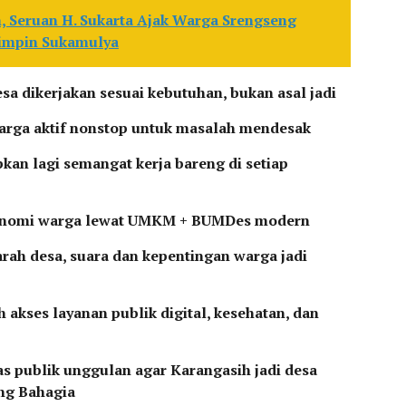
h, Seruan H. Sukarta Ajak Warga Srengseng
Pimpin Sukamulya
esa dikerjakan sesuai kebutuhan, bukan asal jadi
 warga aktif nonstop untuk masalah mendesak
kan lagi semangat kerja bareng di setiap
konomi warga lewat UMKM + BUMDes modern
arah desa, suara dan kepentingan warga jadi
 akses layanan publik digital, kesehatan, dan
tas publik unggulan agar Karangasih jadi desa
ng Bahagia