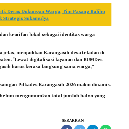
nti, Deras Dukungan Warga, Tim Pasang Baliho
ik Strategis Sukamulya
 dan kearifan lokal sebagai identitas warga
 jelas, menjadikan Karangasih desa teladan di
aten. “Lewat digitalisasi layanan dan BUMDes
gasih harus kerasa langsung sama warga,”
aingan Pilkades Karangasih 2026 makin dinamis.
tia belum mengumumkan total jumlah balon yang
SEBARKAN