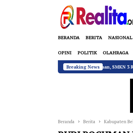
Loncat
ke
konten
BERANDA
BERITA
NASIONAL
OPINI
POLITIK
OLAHRAGA
Tekan Fatalitas Kecelakaan, SMKN 3 Rantau Utara Gelar
Breaking News
Beranda
Berita
Kabupaten Be