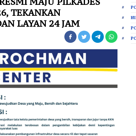
RESMI MAJU PILKADES
PO
26, TEKANKAN
HU
AN LAYAN 24 JAM
P
P