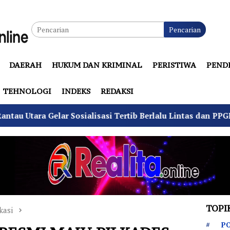
Pencarian
DAERAH
HUKUM DAN KRIMINAL
PERISTIWA
PEND
TEHNOLOGI
INDEKS
REDAKSI
 Sosialisasi Tertib Berlalu Lintas dan PPGD
Suhu Pi
TOPI
kasi
PO