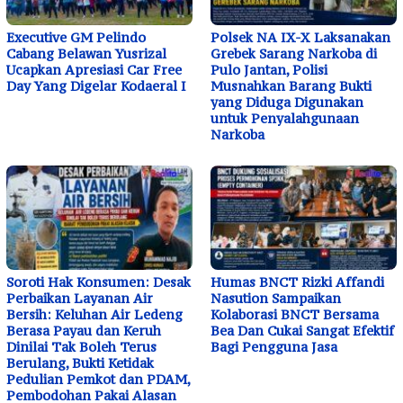
Executive GM Pelindo
Polsek NA IX-X Laksanakan
Cabang Belawan Yusrizal
Grebek Sarang Narkoba di
Ucapkan Apresiasi Car Free
Pulo Jantan, Polisi
Day Yang Digelar Kodaeral I
Musnahkan Barang Bukti
yang Diduga Digunakan
untuk Penyalahgunaan
Narkoba
Soroti Hak Konsumen: Desak
Humas BNCT Rizki Affandi
Perbaikan Layanan Air
Nasution Sampaikan
Bersih: Keluhan Air Ledeng
Kolaborasi BNCT Bersama
Berasa Payau dan Keruh
Bea Dan Cukai Sangat Efektif
Dinilai Tak Boleh Terus
Bagi Pengguna Jasa
Berulang, Bukti Ketidak
Pedulian Pemkot dan PDAM,
Pembodohan Pakai Alasan