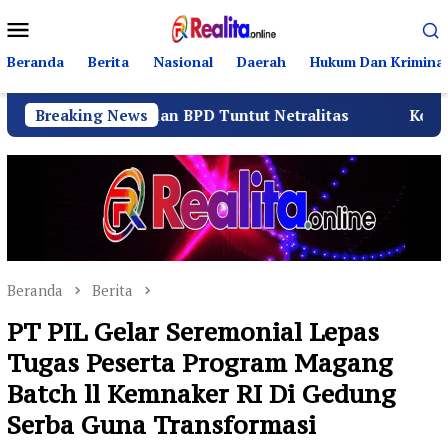
Loncat
Menu
ke
Mobile
konten
Beranda
Berita
Nasional
Daerah
Hukum Dan Kriminal
itia dan BPD Tuntut Netralitas
Breaking News
Komando Angkatan 
Beranda
Berita
PT PIL Gelar Seremonial Lepas
Tugas Peserta Program Magang
Batch ll Kemnaker RI Di Gedung
Serba Guna Transformasi