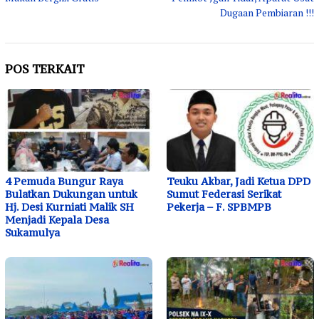
Dugaan Pembiaran !!!
POS TERKAIT
4 Pemuda Bungur Raya
Teuku Akbar, Jadi Ketua DPD
Bulatkan Dukungan untuk
Sumut Federasi Serikat
Hj. Desi Kurniati Malik SH
Pekerja – F. SPBMPB
Menjadi Kepala Desa
Sukamulya