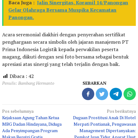
Baca Juga :
Jalin Sinergitas, Koramil 14/Panongan
Gelar Olahraga Bersama Muspika Kecamatan
Panongan.
Acara seremonial diakhiri dengan penyerahan sertifikat
penghargaan secara simbolis oleh jajaran manajemen PT
Prima Indonesia Logistik kepada perwakilan peserta
magang, diikuti dengan sesi foto bersama sebagai bentuk
apresiasi atas sinergi yang telah terjalin dengan baik.
Dibaca :
42
Penulis: Bambang Hermanto
SEBARKAN
Navigasi
Pos sebelumnya
Pos berikutnya
Kejaksaan Agung Tahan Ketua
Dugaan Prostitusi Anak Di Hotel
pos
MBG Dadan Hindayana, Diduga
Merpati Pontianak, Pengawasan
Ada Penyimpangan Program
Management Dipertanyakan:
Makan Bergizi Gratis
Pemkot Jgan Tidur, Aparat Usut