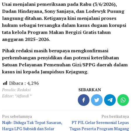
Usai menjalani pemeriksaan pada Rabu (3/6/2026),
Dadan Hindayana, Sony Sanjaya, dan Lodewyk Pusung
langsung ditahan. Ketiganya kini menjalani proses
hukum sebagai tersangka dalam kasus dugaan korupsi
tata kelola Program Makan Bergizi Gratis tahun
anggaran 2025–2026.
Pihak redaksi masih berupaya mengkonfirmasi
perkembangan penyidikan dan potensi keterlibatan
Satuan Pelayanan Pemenuhan Gizi/SPPG daerah dalam
kasus ini kepada Jampidsus Kejagung.
Dibaca :
4,296
Penulis: Redaksi
SEBARKAN
Editor: *Affandi *
Navigasi
Pos sebelumnya
Pos berikutnya
Najib: Diduga Tak Tepat Sasaran,
PT PIL Gelar Seremonial Lepas
pos
Harga LPG Subsidi dan Solar
Tugas Peserta Program Magang