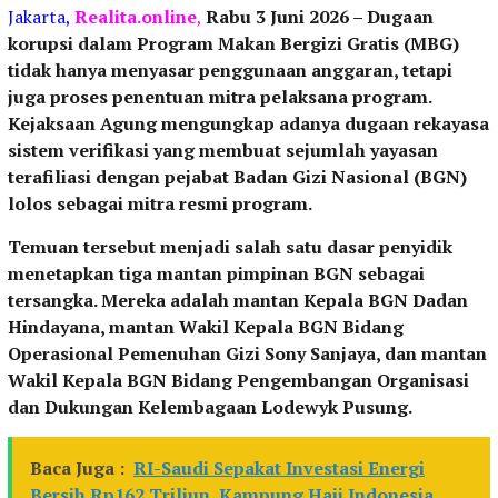
Jakarta,
Realita.online
,
Rabu 3 Juni 2026 –
Dugaan
korupsi dalam Program Makan Bergizi Gratis (MBG)
tidak hanya menyasar penggunaan anggaran, tetapi
juga proses penentuan mitra pelaksana program.
Kejaksaan Agung mengungkap adanya dugaan rekayasa
sistem verifikasi yang membuat sejumlah yayasan
terafiliasi dengan pejabat Badan Gizi Nasional (BGN)
lolos sebagai mitra resmi program.
Temuan tersebut menjadi salah satu dasar penyidik
menetapkan tiga mantan pimpinan BGN sebagai
tersangka. Mereka adalah mantan Kepala BGN Dadan
Hindayana, mantan Wakil Kepala BGN Bidang
Operasional Pemenuhan Gizi Sony Sanjaya, dan mantan
Wakil Kepala BGN Bidang Pengembangan Organisasi
dan Dukungan Kelembagaan Lodewyk Pusung.
Baca Juga :
RI-Saudi Sepakat Investasi Energi
Bersih Rp162 Triliun, Kampung Haji Indonesia