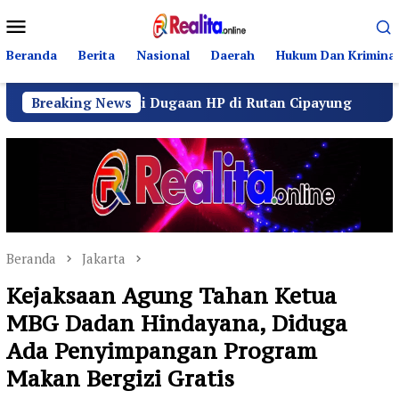
Loncat
Menu
ke
Mobile
konten
Beranda
Berita
Nasional
Daerah
Hukum Dan Kriminal
 Soroti Dugaan HP di Rutan Cipayung
Breaking News
Operasi Seny
Beranda
Jakarta
Kejaksaan Agung Tahan Ketua
MBG Dadan Hindayana, Diduga
Ada Penyimpangan Program
Makan Bergizi Gratis