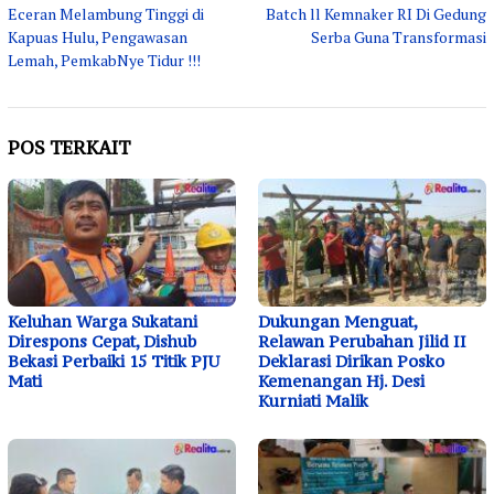
Eceran Melambung Tinggi di
Batch ll Kemnaker RI Di Gedung
Kapuas Hulu, Pengawasan
Serba Guna Transformasi
Lemah, PemkabNye Tidur !!!
POS TERKAIT
Keluhan Warga Sukatani
Dukungan Menguat,
Direspons Cepat, Dishub
Relawan Perubahan Jilid II
Bekasi Perbaiki 15 Titik PJU
Deklarasi Dirikan Posko
Mati
Kemenangan Hj. Desi
Kurniati Malik