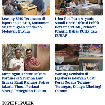
Leasing SMS Terancam di
Irjen Pol. Purn Aryanto
laporkan ke APH, Konsumen
Sutadi Hadri Diskusi Publik
Gugat dugaan Tindakan
Bersama THMP, Relawan
Melawan Hukum
Pragrib, Bahas KUHP dan
KUHAP
Kunjungan Kantor Hukum
Warung Sembako di
Fortuna & Zevanna Law
Jagakarsa Edarkan Obat
firm ke Kanit Ranmor Polres
Keras Secara Terang-
Jakarta Timur, Perkuat
Terangan, Diduga Dibekingi
Sinergi Penegakan Hukum
Oknum
TOPIK POPULER