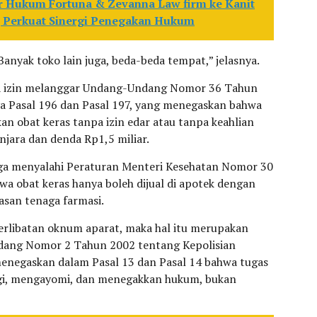
 Hukum Fortuna & Zevanna Law firm ke Kanit
, Perkuat Sinergi Penegakan Hukum
anyak toko lain juga, beda-beda tempat,” jelasnya.
npa izin melanggar Undang-Undang Nomor 36 Tahun
a Pasal 196 dan Pasal 197, yang menegaskan bahwa
an obat keras tanpa izin edar atau tanpa keahlian
njara dan denda Rp1,5 miliar.
juga menyalahi Peraturan Menteri Kesehatan Nomor 30
a obat keras hanya boleh dijual di apotek dengan
asan tenaga farmasi.
keterlibatan oknum aparat, maka hal itu merupakan
ang Nomor 2 Tahun 2002 tentang Kepolisian
menegaskan dalam Pasal 13 dan Pasal 14 bahwa tugas
ngi, mengayomi, dan menegakkan hukum, bukan