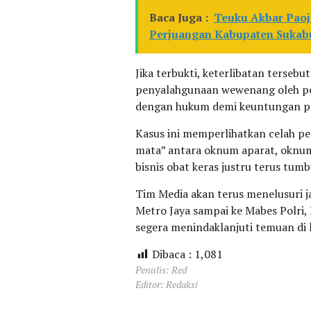
Baca Juga :
Teuku Akbar Paoj
Perjuangan Kabupaten Suka
Jika terbukti, keterlibatan tersebu
penyalahgunaan wewenang oleh pe
dengan hukum demi keuntungan pri
Kasus ini memperlihatkan celah p
mata” antara oknum aparat, oknum 
bisnis obat keras justru terus tum
Tim Media akan terus menelusuri jar
Metro Jaya sampai ke Mabes Polri,
segera menindaklanjuti temuan di 
Dibaca :
1,081
Penulis: Red
Editor: Redaksi