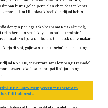
ayah Jakarta Selatan. Di balik warung kelontong
ersimpan bisnis gelap penjualan obat-obatan keras
kemas dalam klip plastik kecil dan dijual bebas
ia dengan penjaga toko bernama Reja (Eksimal),
 telah berjalan setidaknya dua bulan terakhir. Ia
ngan upah Rp1 juta per bulan, termasuk uang makan.
 kerja di sini, gajinya satu juta sebulan sama uang
ir dijual Rp7.000, sementara satu lempeng Tramadol
ehari, omzet toko bisa mencapai Rp1 juta hingga
.
rtini, KPPI 2025 Mempercepat Kesetaraan
usif di Indonesia
but bahwa aktivitas ini diketahui oleh pihak