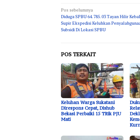
Navigasi
Pos sebelumnya
Diduga SPBU 64. 785. 03 Tayan Hilir Keb
pos
Supir Ekspedisi Keluhkan Penyalahgun
Subsidi Di Lokasi SPBU
POS TERKAIT
Keluhan Warga Sukatani
Duk
Direspons Cepat, Dishub
Rela
Bekasi Perbaiki 15 Titik PJU
Dekl
Mati
Keme
Kurn