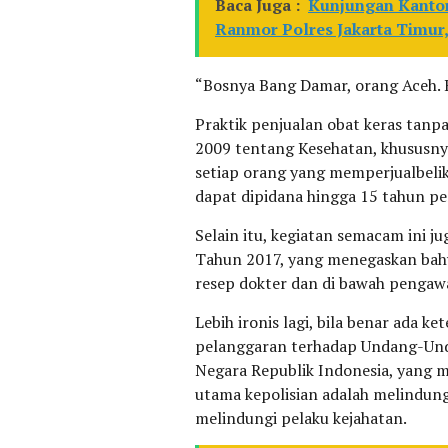
Baca Juga :
Kunjungan Kantor
Ranmor Polres Jakarta Timur
“Bosnya Bang Damar, orang Aceh. B
Praktik penjualan obat keras ta
2009 tentang Kesehatan, khususny
setiap orang yang memperjualbelik
dapat dipidana hingga 15 tahun pe
Selain itu, kegiatan semacam ini 
Tahun 2017, yang menegaskan bahw
resep dokter dan di bawah pengaw
Lebih ironis lagi, bila benar ada 
pelanggaran terhadap Undang-Und
Negara Republik Indonesia, yang 
utama kepolisian adalah melindu
melindungi pelaku kejahatan.