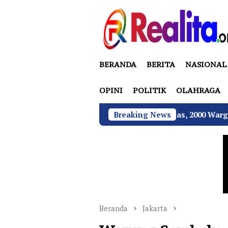
Loncat
ke
konten
BERANDA
BERITA
NASIONAL
OPINI
POLITIK
OLAHRAGA
ades Sukamulya Memanas, 2000 Warga Rencana Gelar Aksi D
Breaking News
Beranda
Jakarta