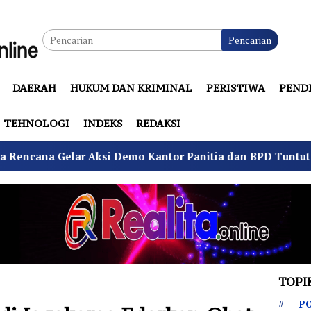
Pencarian
DAERAH
HUKUM DAN KRIMINAL
PERISTIWA
PEND
TEHNOLOGI
INDEKS
REDAKSI
emo Kantor Panitia dan BPD Tuntut Netralitas
Koma
TOPI
PO