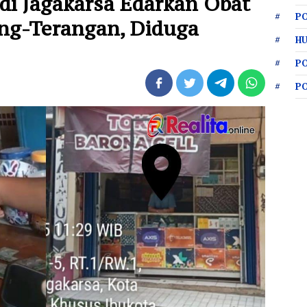
i Jagakarsa Edarkan Obat
PO
ang-Terangan, Diduga
HU
P
P