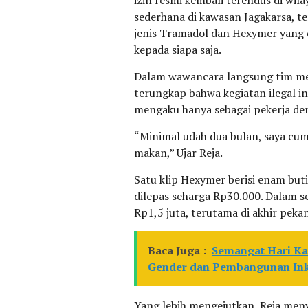
izin resmi kembali terendus di wil
sederhana di kawasan Jagakarsa, t
jenis Tramadol dan Hexymer yang di
kepada siapa saja.
Dalam wawancara langsung tim med
terungkap bahwa kegiatan ilegal ini
mengaku hanya sebagai pekerja de
“Minimal udah dua bulan, saya cuma
makan,” Ujar Reja.
Satu klip Hexymer berisi enam but
dilepas seharga Rp30.000. Dalam s
Rp1,5 juta, terutama di akhir pekan
Baca Juga :
Semangat Hari Ka
Gender dan Pembangunan Inkl
Yang lebih mengejutkan, Reja menye