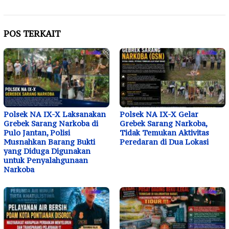
POS TERKAIT
Polsek NA IX-X Laksanakan
Polsek NA IX-X Gelar
Grebek Sarang Narkoba di
Grebek Sarang Narkoba,
Pulo Jantan, Polisi
Tidak Temukan Aktivitas
Musnahkan Barang Bukti
Peredaran di Dua Lokasi
yang Diduga Digunakan
untuk Penyalahgunaan
Narkoba