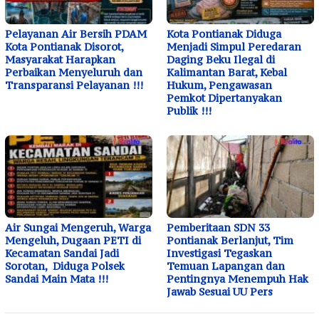
Pelayanan Air Bersih PDAM
Kota Pontianak Diduga
Kota Pontianak Disorot,
Menjadi Simpul Peredaran
Masyarakat Harapkan
Daging Beku Ilegal di
Perbaikan Menyeluruh dan
Kalimantan Barat, Kebal
Transparansi Pelayanan !!!
Hukum, Pengawasan
Pemkot Dipertanyakan
Publik !!!
Air Sungai Mengeruh, Warga
Pemberitaan SDN 33
Mengeluh, Dugaan PETI di
Pontianak Berlanjut, Tim
Kecamatan Sandai Jadi
Investigasi Tegaskan
Sorotan, Diduga Polsek
Temuan Lapangan dan
Sandai Main Mata !!!
Pentingnya Menempuh Hak
Jawab Sesuai UU Pers