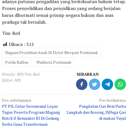
adanya putusan pengadilan yang berkekuatan hukum tetap.
Proses penyelidikan dan penyidikan yang sedang berjalan
harus dihormati sesuai prinsip negara hukum dan asas
praduga tak bersalah.
Tim-Red
Dibaca :
313
Dugaan Prostitusi Anak Di Hotel Merpati Pontianak
Polda Kalbar
Walikota Pontianak
Penulis: MN/Tim-Red
SEBARKAN
Editor: MN
Navigasi
Pos sebelumnya
Pos berikutnya
PT PIL Gelar Seremonial Lepas
Pangkalan Gas Beni Purba
pos
Tugas Peserta Program Magang
Langkah dan Kosong, DiDuga Ģas
Batch ll Kemnaker RI Di Gedung
di makan Tuyul
Serba Guna Transformasi