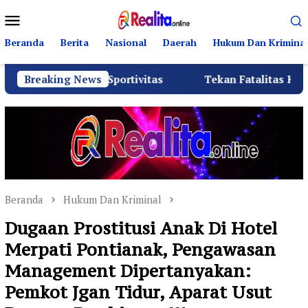
Loncat
Menu
ke
Mobile
konten
Beranda
Berita
Nasional
Daerah
Hukum Dan Kriminal
an Sportivitas
Breaking News
Tekan Fatalitas Kecelakaan, SMKN 3 
Beranda
Hukum Dan Kriminal
Dugaan Prostitusi Anak Di Hotel
Merpati Pontianak, Pengawasan
Management Dipertanyakan:
Pemkot Jgan Tidur, Aparat Usut