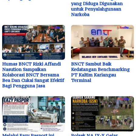
yang Diduga Digunakan
untuk Penyalahgunaan
Narkoba
Humas BNCT Rizki Affandi
BNCT Sambut Baik
Nasution Sampaikan
Kedatangan Benchmarking
Kolaborasi BNCT Bersama
PT Kaltim Kariangau
Bea Dan Cukai Sangat Efektif
Terminal
Bagi Pengguna Jasa
Melalui Eazy Pasport ini
Polsek NA IX-X Gelar