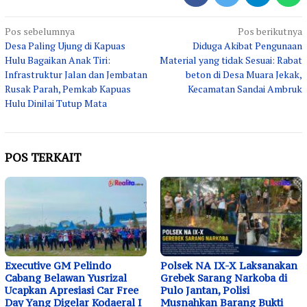
Navigasi
Pos sebelumnya
Pos berikutnya
Desa Paling Ujung di Kapuas
Diduga Akibat Pengunaan
pos
Hulu Bagaikan Anak Tiri:
Material yang tidak Sesuai: Rabat
Infrastruktur Jalan dan Jembatan
beton di Desa Muara Jekak,
Rusak Parah, Pemkab Kapuas
Kecamatan Sandai Ambruk
Hulu Dinilai Tutup Mata
POS TERKAIT
Executive GM Pelindo
Polsek NA IX-X Laksanakan
Cabang Belawan Yusrizal
Grebek Sarang Narkoba di
Ucapkan Apresiasi Car Free
Pulo Jantan, Polisi
Day Yang Digelar Kodaeral I
Musnahkan Barang Bukti