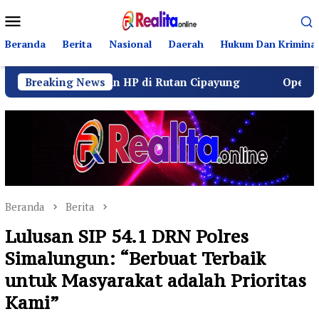
Loncat
Menu
ke
Mobile
konten
Beranda
Berita
Nasional
Daerah
Hukum Dan Kriminal
Dugaan HP di Rutan Cipayung
Breaking News
Operasi Senyap Kejag
Beranda
Berita
Lulusan SIP 54.1 DRN Polres
Simalungun: “Berbuat Terbaik
untuk Masyarakat adalah Prioritas
Kami”