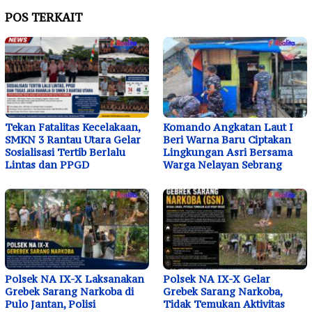
POS TERKAIT
Tekan Fatalitas Kecelakaan,
Komando Angkatan Laut I
SMKN 3 Rantau Utara Gelar
Beri Warna Baru Ciptakan
Sosialisasi Tertib Berlalu
Lingkungan Asri Bersama
Lintas dan PPGD
Warga Nelayan Sebrang
Polsek NA IX-X Laksanakan
Polsek NA IX-X Gelar
Grebek Sarang Narkoba di
Grebek Sarang Narkoba,
Pulo Jantan, Polisi
Tidak Temukan Aktivitas