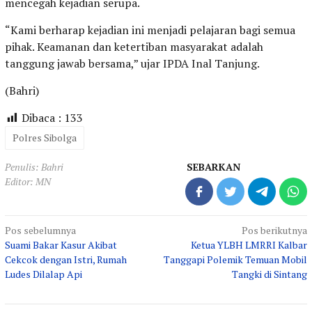
mencegah kejadian serupa.
“Kami berharap kejadian ini menjadi pelajaran bagi semua
pihak. Keamanan dan ketertiban masyarakat adalah
tanggung jawab bersama,” ujar IPDA Inal Tanjung.
(Bahri)
Dibaca :
133
Polres Sibolga
Penulis: Bahri
SEBARKAN
Editor: MN
Navigasi
Pos sebelumnya
Pos berikutnya
Suami Bakar Kasur Akibat
Ketua YLBH LMRRI Kalbar
pos
Cekcok dengan Istri, Rumah
Tanggapi Polemik Temuan Mobil
Ludes Dilalap Api
Tangki di Sintang