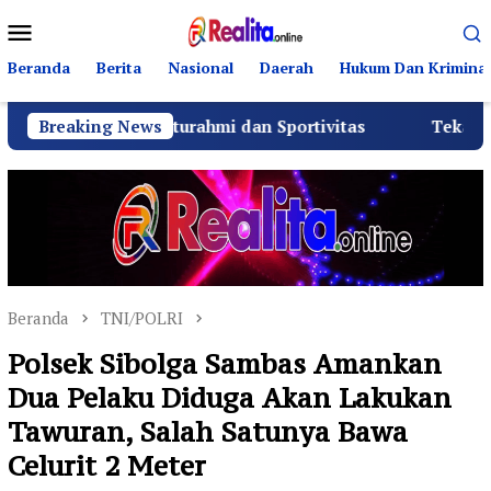
Loncat
Menu
ke
Mobile
konten
Beranda
Berita
Nasional
Daerah
Hukum Dan Kriminal
 Silaturahmi dan Sportivitas
Breaking News
Tekan Fatalitas Kecela
Beranda
TNI/POLRI
Polsek Sibolga Sambas Amankan
Dua Pelaku Diduga Akan Lakukan
Tawuran, Salah Satunya Bawa
Celurit 2 Meter