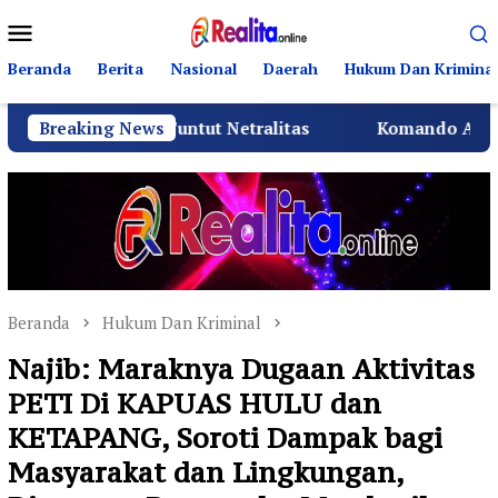
Loncat
Menu
ke
Mobile
konten
Beranda
Berita
Nasional
Daerah
Hukum Dan Kriminal
D Tuntut Netralitas
Breaking News
Komando Angkatan Laut I Beri
Beranda
Hukum Dan Kriminal
Najib: Maraknya Dugaan Aktivitas
PETI Di KAPUAS HULU dan
KETAPANG, Soroti Dampak bagi
Masyarakat dan Lingkungan,