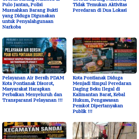
Pulo Jantan, Polisi
Tidak Temukan Aktivitas
Musnahkan Barang Bukti
Peredaran di Dua Lokasi
yang Diduga Digunakan
untuk Penyalahgunaan
Narkoba
Pelayanan Air Bersih PDAM
Kota Pontianak Diduga
Kota Pontianak Disorot,
Menjadi Simpul Peredaran
Masyarakat Harapkan
Daging Beku Ilegal di
Perbaikan Menyeluruh dan
Kalimantan Barat, Kebal
Transparansi Pelayanan !!!
Hukum, Pengawasan
Pemkot Dipertanyakan
Publik !!!