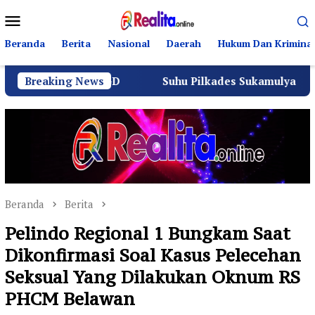
Loncat
Menu
ke
Mobile
konten
Beranda
Berita
Nasional
Daerah
Hukum Dan Kriminal
dan PPGD
Breaking News
Suhu Pilkades Sukamulya Memanas, 2000 Wa
Beranda
Berita
Pelindo Regional 1 Bungkam Saat
Dikonfirmasi Soal Kasus Pelecehan
Seksual Yang Dilakukan Oknum RS
PHCM Belawan