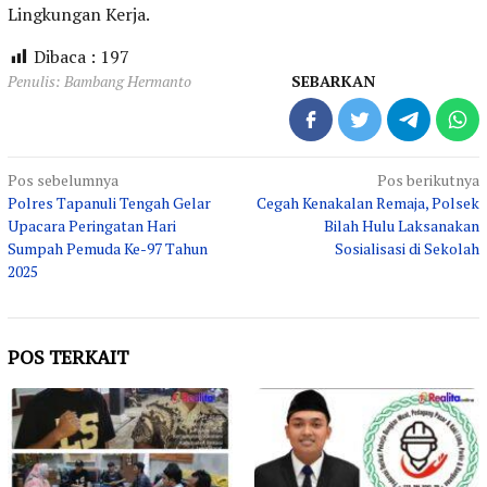
Lingkungan Kerja.
Dibaca :
197
Penulis: Bambang Hermanto
SEBARKAN
Navigasi
Pos sebelumnya
Pos berikutnya
Polres Tapanuli Tengah Gelar
Cegah Kenakalan Remaja, Polsek
pos
Upacara Peringatan Hari
Bilah Hulu Laksanakan
Sumpah Pemuda Ke-97 Tahun
Sosialisasi di Sekolah
2025
POS TERKAIT