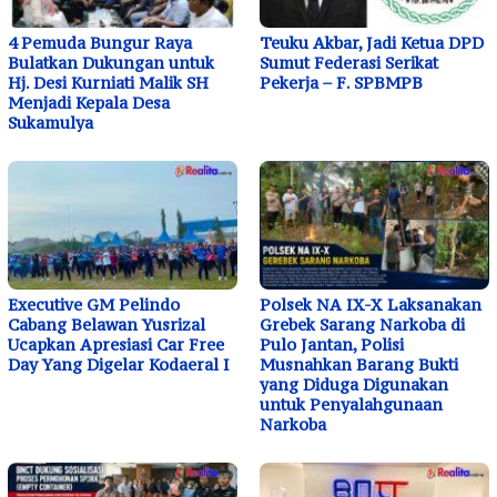
4 Pemuda Bungur Raya
Teuku Akbar, Jadi Ketua DPD
Bulatkan Dukungan untuk
Sumut Federasi Serikat
Hj. Desi Kurniati Malik SH
Pekerja – F. SPBMPB
Menjadi Kepala Desa
Sukamulya
Executive GM Pelindo
Polsek NA IX-X Laksanakan
Cabang Belawan Yusrizal
Grebek Sarang Narkoba di
Ucapkan Apresiasi Car Free
Pulo Jantan, Polisi
Day Yang Digelar Kodaeral I
Musnahkan Barang Bukti
yang Diduga Digunakan
untuk Penyalahgunaan
Narkoba