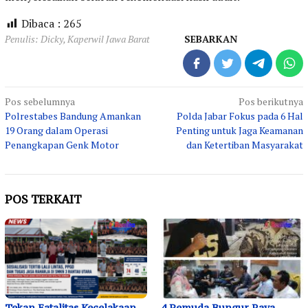
Dibaca :
265
Penulis: Dicky, Kaperwil Jawa Barat
SEBARKAN
Navigasi
Pos sebelumnya
Pos berikutnya
Polrestabes Bandung Amankan
Polda Jabar Fokus pada 6 Hal
pos
19 Orang dalam Operasi
Penting untuk Jaga Keamanan
Penangkapan Genk Motor
dan Ketertiban Masyarakat
POS TERKAIT
Tekan Fatalitas Kecelakaan,
4 Pemuda Bungur Raya