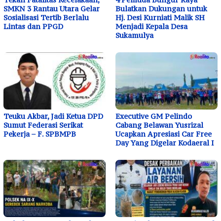
SMKN 3 Rantau Utara Gelar
Bulatkan Dukungan untuk
Sosialisasi Tertib Berlalu
Hj. Desi Kurniati Malik SH
Lintas dan PPGD
Menjadi Kepala Desa
Sukamulya
Teuku Akbar, Jadi Ketua DPD
Executive GM Pelindo
Sumut Federasi Serikat
Cabang Belawan Yusrizal
Pekerja – F. SPBMPB
Ucapkan Apresiasi Car Free
Day Yang Digelar Kodaeral I