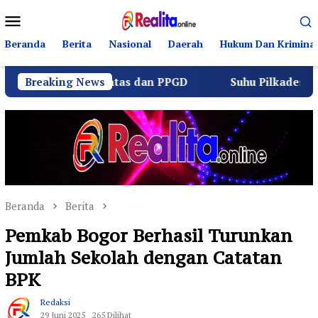
Loncat
Menu
ke
Mobile
konten
Beranda
Berita
Nasional
Daerah
Hukum Dan Kriminal
 Berlalu Lintas dan PPGD
Breaking News
Suhu Pilkades Sukamulya M
Beranda
Berita
Pemkab Bogor Berhasil Turunkan
Jumlah Sekolah dengan Catatan
BPK
Redaksi
29 Juni 2025
265 Dilihat