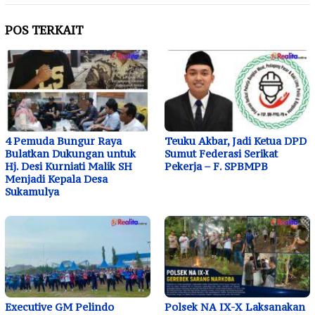
POS TERKAIT
4 Pemuda Bungur Raya
Teuku Akbar, Jadi Ketua DPD
Bulatkan Dukungan untuk
Sumut Federasi Serikat
Hj. Desi Kurniati Malik SH
Pekerja – F. SPBMPB
Menjadi Kepala Desa
Sukamulya
Executive GM Pelindo
Polsek NA IX-X Laksanakan