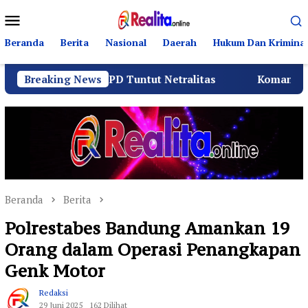
Loncat
Menu
ke
Mobile
konten
Beranda
Berita
Nasional
Daerah
Hukum Dan Kriminal
a dan BPD Tuntut Netralitas
Breaking News
Komando Angkatan Laut
Beranda
Berita
Polrestabes Bandung Amankan 19
Orang dalam Operasi Penangkapan
Genk Motor
Redaksi
29 Juni 2025
162 Dilihat