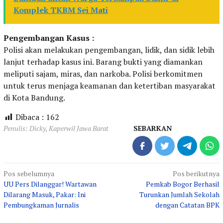
Komplek TKBM Sei Mati
Pengembangan Kasus :
Polisi akan melakukan pengembangan, lidik, dan sidik lebih
lanjut terhadap kasus ini. Barang bukti yang diamankan
meliputi sajam, miras, dan narkoba. Polisi berkomitmen
untuk terus menjaga keamanan dan ketertiban masyarakat
di Kota Bandung.
Dibaca :
162
Penulis: Dicky, Kaperwil Jawa Barat
SEBARKAN
Navigasi
Pos sebelumnya
Pos berikutnya
UU Pers Dilanggar! Wartawan
Pemkab Bogor Berhasil
pos
Dilarang Masuk, Pakar: Ini
Turunkan Jumlah Sekolah
Pembungkaman Jurnalis
dengan Catatan BPK