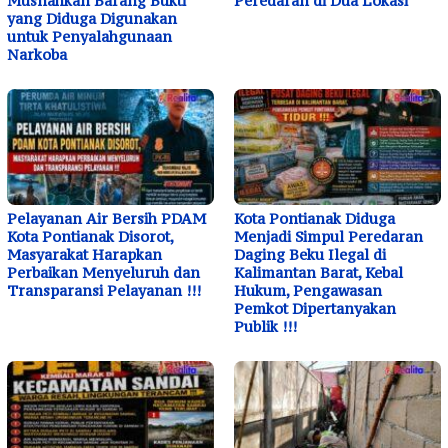
Musnahkan Barang Bukti
Peredaran di Dua Lokasi
yang Diduga Digunakan
untuk Penyalahgunaan
Narkoba
Pelayanan Air Bersih PDAM
Kota Pontianak Diduga
Kota Pontianak Disorot,
Menjadi Simpul Peredaran
Masyarakat Harapkan
Daging Beku Ilegal di
Perbaikan Menyeluruh dan
Kalimantan Barat, Kebal
Transparansi Pelayanan !!!
Hukum, Pengawasan
Pemkot Dipertanyakan
Publik !!!