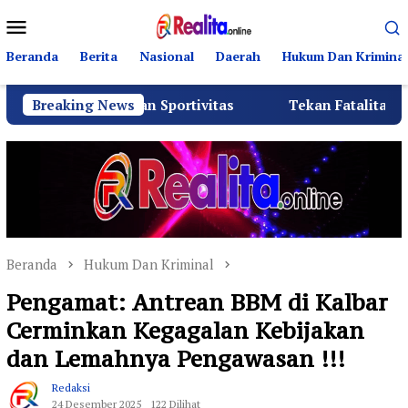
Loncat
Menu
ke
Mobile
konten
Beranda
Berita
Nasional
Daerah
Hukum Dan Kriminal
mi dan Sportivitas
Breaking News
Tekan Fatalitas Kecelakaan, SMK
Beranda
Hukum Dan Kriminal
Pengamat: Antrean BBM di Kalbar
Cerminkan Kegagalan Kebijakan
dan Lemahnya Pengawasan !!!
Redaksi
24 Desember 2025
122 Dilihat