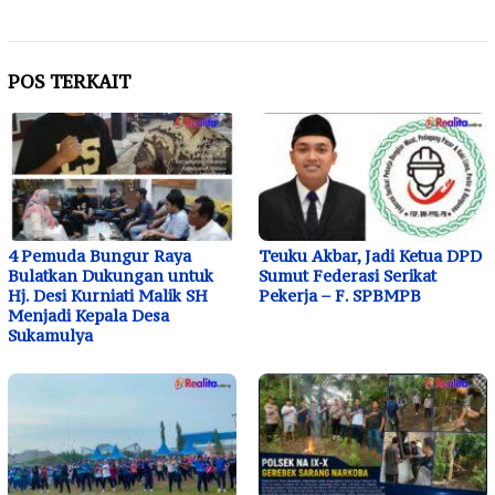
POS TERKAIT
4 Pemuda Bungur Raya
Teuku Akbar, Jadi Ketua DPD
Bulatkan Dukungan untuk
Sumut Federasi Serikat
Hj. Desi Kurniati Malik SH
Pekerja – F. SPBMPB
Menjadi Kepala Desa
Sukamulya