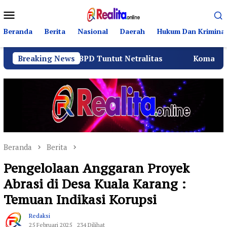
Loncat
Menu
ke
Mobile
konten
Beranda
Berita
Nasional
Daerah
Hukum Dan Kriminal
 dan BPD Tuntut Netralitas
Breaking News
Komando Angkatan Laut
Beranda
Berita
Pengelolaan Anggaran Proyek
Abrasi di Desa Kuala Karang :
Temuan Indikasi Korupsi
Redaksi
25 Februari 2025
234 Dilihat