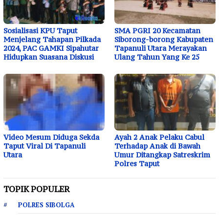
Sosialisasi KPU Taput
SMA PGRI 20 Kecamatan
Menjelang Tahapan Pilkada
Siborong-borong Kabupaten
2024, PAC GAMKI Sipahutar
Tapanuli Utara Merayakan
Hidupkan Suasana Diskusi
Ulang Tahun Yang Ke 25
Video Mesum Diduga Sekda
Ayah 2 Anak Pelaku Cabul
Taput Viral Di Tapanuli
Terhadap Anak di Bawah
Utara
Umur Ditangkap Satreskrim
Polres Taput
TOPIK POPULER
POLRES SIBOLGA