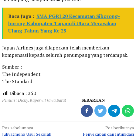
Baca Juga :
SMA PGRI 20 Kecamatan Siborong-
borong Kabupaten Tapanuli Utara Merayakan
Ulang Tahun Yang Ke 25
Japan Airlines juga dilaporkan telah memberikan
kompensasi kepada seluruh penumpang yang terdampak.
Sumber :
The Independent
The Standard
Dibaca :
350
Penulis: Dicky, Kaperwil Jawa Barat
SEBARKAN
Navigasi
Pos sebelumnya
Pos berikutnya
Juliyatmono Usul Sekolah
Penyekapan dan Intimidasi