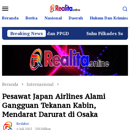
Loncat
Menu
ke
Mobile
konten
Beranda
Berita
Nasional
Daerah
Hukum Dan Kriminal
lalu Lintas dan PPGD
Breaking News
Suhu Pilkades Sukamulya Meman
Beranda
Internasional
Pesawat Japan Airlines Alami
Gangguan Tekanan Kabin,
Mendarat Darurat di Osaka
Redaksi
6 Juli 2025
350 Dilihat