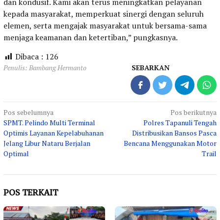
dan kondusif. Kami akan terus meningkatkan pelayanan
kepada masyarakat, memperkuat sinergi dengan seluruh
elemen, serta mengajak masyarakat untuk bersama-sama
menjaga keamanan dan ketertiban,” pungkasnya.
Dibaca :
126
Penulis: Bambang Hermanto
SEBARKAN
Navigasi
Pos sebelumnya
Pos berikutnya
SPMT. Pelindo Multi Terminal
Polres Tapanuli Tengah
pos
Optimis Layanan Kepelabuhanan
Distribusikan Bansos Pasca
Jelang Libur Nataru Berjalan
Bencana Menggunakan Motor
Optimal
Trail
POS TERKAIT