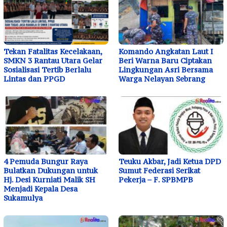
Tekan Fatalitas Kecelakaan,
Komando Angkatan Laut I
SMKN 3 Rantau Utara Gelar
Beri Warna Baru Ciptakan
Sosialisasi Tertib Berlalu
Lingkungan Asri Bersama
Lintas dan PPGD
Warga Nelayan Sebrang
4 Pemuda Bungur Raya
Teuku Akbar, Jadi Ketua DPD
Bulatkan Dukungan untuk
Sumut Federasi Serikat
Hj. Desi Kurniati Malik SH
Pekerja – F. SPBMPB
Menjadi Kepala Desa
Sukamulya