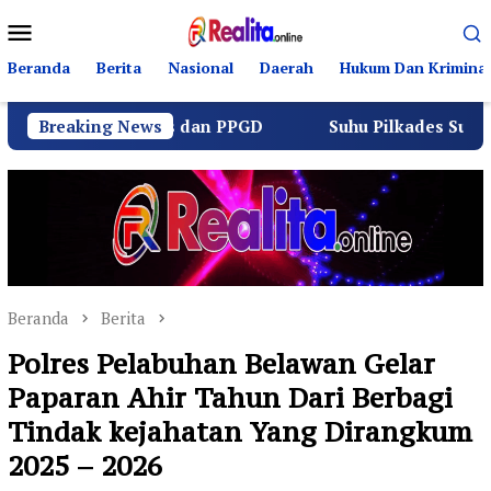
Loncat
Menu
ke
Mobile
konten
Beranda
Berita
Nasional
Daerah
Hukum Dan Kriminal
lu Lintas dan PPGD
Breaking News
Suhu Pilkades Sukamulya Memana
Beranda
Berita
Polres Pelabuhan Belawan Gelar
Paparan Ahir Tahun Dari Berbagi
Tindak kejahatan Yang Dirangkum
2025 – 2026