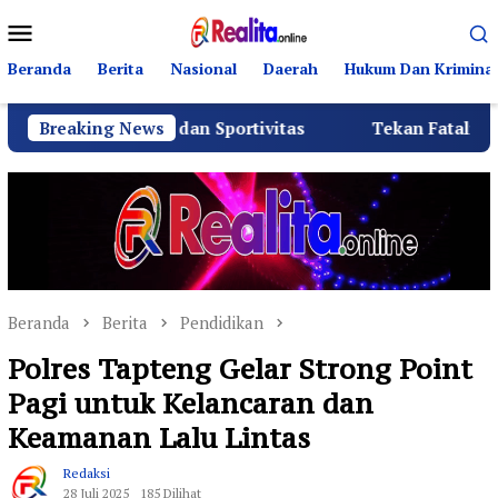
Loncat
Menu
ke
Mobile
konten
Beranda
Berita
Nasional
Daerah
Hukum Dan Kriminal
dan Sportivitas
Breaking News
Tekan Fatalitas Kecelakaan, SMKN 3 
Beranda
Berita
Pendidikan
Polres Tapteng Gelar Strong Point
Pagi untuk Kelancaran dan
Keamanan Lalu Lintas
Redaksi
28 Juli 2025
185 Dilihat