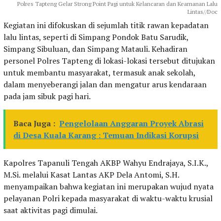
Polres Tapteng Gelar Strong Point Pagi untuk Kelancaran dan Keamanan Lalu
Lintas//Doc
Kegiatan ini difokuskan di sejumlah titik rawan kepadatan
lalu lintas, seperti di Simpang Pondok Batu Sarudik,
Simpang Sibuluan, dan Simpang Matauli. Kehadiran
personel Polres Tapteng di lokasi-lokasi tersebut ditujukan
untuk membantu masyarakat, termasuk anak sekolah,
dalam menyeberangi jalan dan mengatur arus kendaraan
pada jam sibuk pagi hari.
Baca Juga :
Pengelolaan Anggaran Proyek Abrasi
di Desa Kuala Karang : Temuan Indikasi Korupsi
Kapolres Tapanuli Tengah AKBP Wahyu Endrajaya, S.I.K.,
M.Si. melalui Kasat Lantas AKP Dela Antomi, S.H.
menyampaikan bahwa kegiatan ini merupakan wujud nyata
pelayanan Polri kepada masyarakat di waktu-waktu krusial
saat aktivitas pagi dimulai.