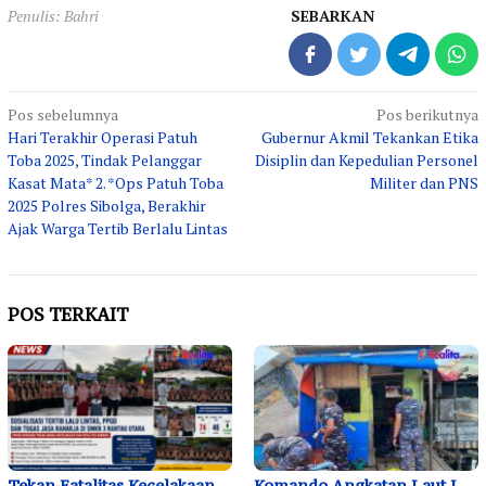
Penulis: Bahri
SEBARKAN
Navigasi
Pos sebelumnya
Pos berikutnya
Hari Terakhir Operasi Patuh
Gubernur Akmil Tekankan Etika
pos
Toba 2025, Tindak Pelanggar
Disiplin dan Kepedulian Personel
Kasat Mata* 2. *Ops Patuh Toba
Militer dan PNS
2025 Polres Sibolga, Berakhir
Ajak Warga Tertib Berlalu Lintas
POS TERKAIT
Tekan Fatalitas Kecelakaan,
Komando Angkatan Laut I