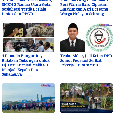
SMKN 3 Rantau Utara Gelar
Beri Warna Baru Ciptakan
Sosialisasi Tertib Berlalu
Lingkungan Asri Bersama
Lintas dan PPGD
Warga Nelayan Sebrang
4 Pemuda Bungur Raya
Teuku Akbar, Jadi Ketua DPD
Bulatkan Dukungan untuk
Sumut Federasi Serikat
Hj. Desi Kurniati Malik SH
Pekerja – F. SPBMPB
Menjadi Kepala Desa
Sukamulya