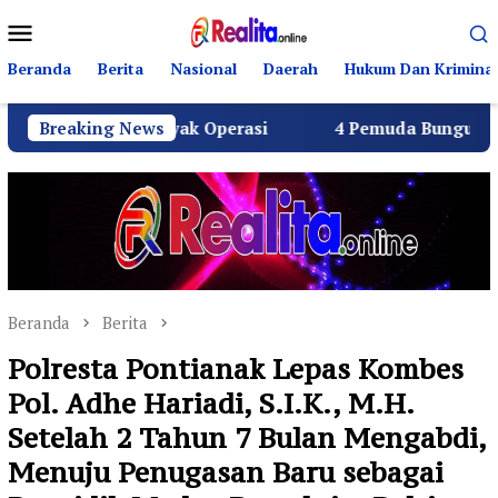
Loncat
Menu
ke
Mobile
konten
Beranda
Berita
Nasional
Daerah
Hukum Dan Kriminal
SPPG Layak Operasi
Breaking News
4 Pemuda Bungur Raya Bulatkan 
Beranda
Berita
Polresta Pontianak Lepas Kombes
Pol. Adhe Hariadi, S.I.K., M.H.
Setelah 2 Tahun 7 Bulan Mengabdi,
Menuju Penugasan Baru sebagai