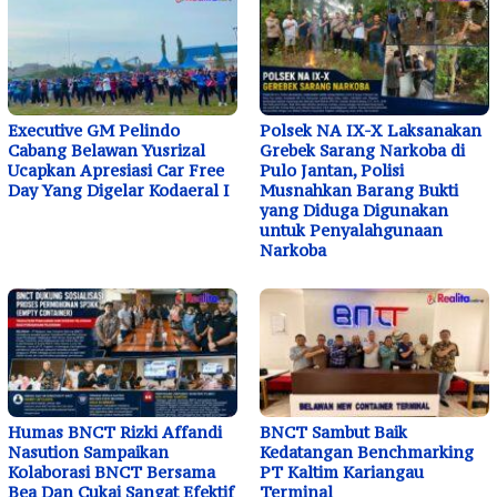
Executive GM Pelindo
Polsek NA IX-X Laksanakan
Cabang Belawan Yusrizal
Grebek Sarang Narkoba di
Ucapkan Apresiasi Car Free
Pulo Jantan, Polisi
Day Yang Digelar Kodaeral I
Musnahkan Barang Bukti
yang Diduga Digunakan
untuk Penyalahgunaan
Narkoba
Humas BNCT Rizki Affandi
BNCT Sambut Baik
Nasution Sampaikan
Kedatangan Benchmarking
Kolaborasi BNCT Bersama
PT Kaltim Kariangau
Bea Dan Cukai Sangat Efektif
Terminal