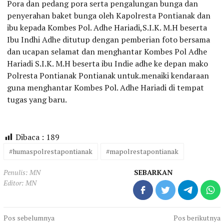
Pora dan pedang pora serta pengalungan bunga dan
penyerahan baket bunga oleh Kapolresta Pontianak dan
ibu kepada Kombes Pol. Adhe Hariadi,S.I.K. M.H beserta
Ibu Indhi Adhe ditutup dengan pemberian foto bersama
dan ucapan selamat dan menghantar Kombes Pol Adhe
Hariadi S.I.K. M.H beserta ibu Indie adhe ke depan mako
Polresta Pontianak Pontianak untuk.menaiki kendaraan
guna menghantar Kombes Pol. Adhe Hariadi di tempat
tugas yang baru.
Dibaca :
189
#humaspolrestapontianak
#mapolrestapontianak
Penulis: MN
SEBARKAN
Editor: MN
Navigasi
Pos sebelumnya
Pos berikutnya