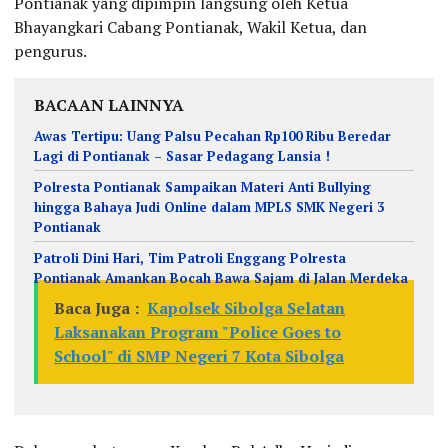
Pontianak yang dipimpin langsung oleh Ketua
Bhayangkari Cabang Pontianak, Wakil Ketua, dan
pengurus.
BACAAN LAINNYA
Awas Tertipu: Uang Palsu Pecahan Rp100 Ribu Beredar
Lagi di Pontianak – Sasar Pedagang Lansia !
Polresta Pontianak Sampaikan Materi Anti Bullying
hingga Bahaya Judi Online dalam MPLS SMK Negeri 3
Pontianak
Patroli Dini Hari, Tim Patroli Enggang Polresta
Pontianak Amankan Bocah Bawa Sajam di Jalan Merdeka
Baca Juga :
Kapolsek Sibolga Selatan
Laksanakan Program "Police Goes to
School" di SMP Negeri 7 Kota Sibolga