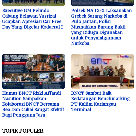
Executive GM Pelindo
Polsek NA IX-X Laksanakan
Cabang Belawan Yusrizal
Grebek Sarang Narkoba di
Ucapkan Apresiasi Car Free
Pulo Jantan, Polisi
Day Yang Digelar Kodaeral I
Musnahkan Barang Bukti
yang Diduga Digunakan
untuk Penyalahgunaan
Narkoba
Humas BNCT Rizki Affandi
BNCT Sambut Baik
Nasution Sampaikan
Kedatangan Benchmarking
Kolaborasi BNCT Bersama
PT Kaltim Kariangau
Bea Dan Cukai Sangat Efektif
Terminal
Bagi Pengguna Jasa
TOPIK POPULER