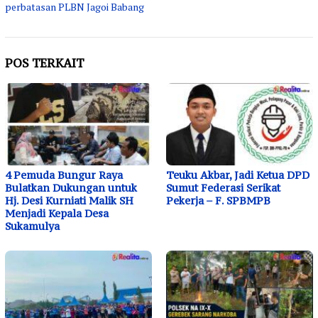
perbatasan PLBN Jagoi Babang
POS TERKAIT
4 Pemuda Bungur Raya
Teuku Akbar, Jadi Ketua DPD
Bulatkan Dukungan untuk
Sumut Federasi Serikat
Hj. Desi Kurniati Malik SH
Pekerja – F. SPBMPB
Menjadi Kepala Desa
Sukamulya