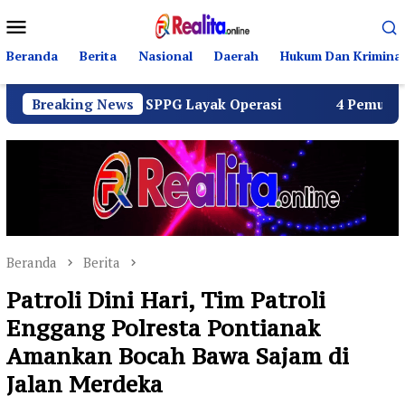
Loncat
Menu
ke
Mobile
konten
Beranda
Berita
Nasional
Daerah
Hukum Dan Kriminal
Seluruh SPPG Layak Operasi
Breaking News
4 Pemuda Bungur Raya Bu
Beranda
Berita
Patroli Dini Hari, Tim Patroli
Enggang Polresta Pontianak
Amankan Bocah Bawa Sajam di
Jalan Merdeka