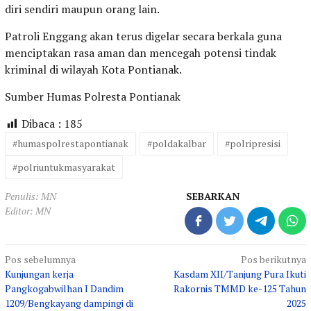
diri sendiri maupun orang lain.
Patroli Enggang akan terus digelar secara berkala guna
menciptakan rasa aman dan mencegah potensi tindak
kriminal di wilayah Kota Pontianak.
Sumber Humas Polresta Pontianak
Dibaca :
185
#humaspolrestapontianak
#poldakalbar
#polripresisi
#polriuntukmasyarakat
Penulis: MN
SEBARKAN
Editor: MN
Navigasi
Pos sebelumnya
Pos berikutnya
Kunjungan kerja
Kasdam XII/Tanjung Pura Ikuti
pos
Pangkogabwilhan I Dandim
Rakornis TMMD ke-125 Tahun
1209/Bengkayang dampingi di
2025