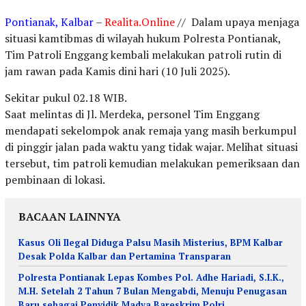
Pontianak, Kalbar
–
Realita.Online
// Dalam upaya menjaga
situasi kamtibmas di wilayah hukum Polresta Pontianak,
Tim Patroli Enggang kembali melakukan patroli rutin di
jam rawan pada Kamis dini hari (10 Juli 2025).
Sekitar pukul 02.18 WIB.
Saat melintas di Jl. Merdeka, personel Tim Enggang
mendapati sekelompok anak remaja yang masih berkumpul
di pinggir jalan pada waktu yang tidak wajar. Melihat situasi
tersebut, tim patroli kemudian melakukan pemeriksaan dan
pembinaan di lokasi.
BACAAN LAINNYA
Kasus Oli Ilegal Diduga Palsu Masih Misterius, BPM Kalbar
Desak Polda Kalbar dan Pertamina Transparan
Polresta Pontianak Lepas Kombes Pol. Adhe Hariadi, S.I.K.,
M.H. Setelah 2 Tahun 7 Bulan Mengabdi, Menuju Penugasan
Baru sebagai Penyidik Madya Bareskrim Polri