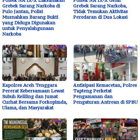
Polsek NA IX-X Laksanakan
Polsek NA IX-X Gelar
Grebek Sarang Narkoba di
Grebek Sarang Narkoba,
Pulo Jantan, Polisi
Tidak Temukan Aktivitas
Musnahkan Barang Bukti
Peredaran di Dua Lokasi
yang Diduga Digunakan
untuk Penyalahgunaan
Narkoba
Kapolres Aceh Tenggara
Antisipasi Kemacetan, Polres
Pererat Kebersamaan Lewat
Tapteng Perketat
Subuh Keliling dan Jumat
Pengamanan dan
Curhat Bersama Forkopimda,
Pengaturan Antrean di SPBU
Ulama, dan Masyarakat