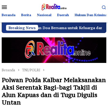
Loncat
Menu
ke
Mobile
konten
Beranda
Berita
Nasional
Daerah
Hukum Dan Kriminal
., Panjatkan Doa Bersama untuk Keluarga dan Kemajuan Des
Breaking News
Beranda
TNI/POLRI
Polwan Polda Kalbar Melaksanakan
Aksi Serentak Bagi-bagi Takjil di
Alun Kapuas dan di Tugu Digulis
Untan