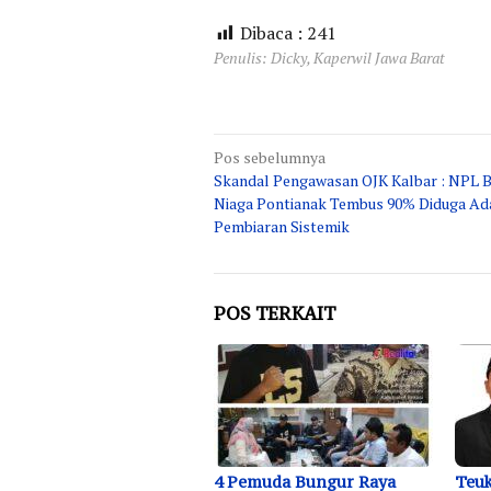
Dibaca :
241
Penulis: Dicky, Kaperwil Jawa Barat
Navigasi
Pos sebelumnya
Skandal Pengawasan OJK Kalbar : NPL 
pos
Niaga Pontianak Tembus 90% Diduga Ad
Pembiaran Sistemik
POS TERKAIT
4 Pemuda Bungur Raya
Teuk