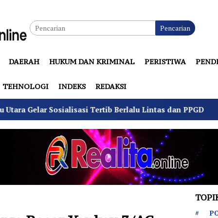
Pencarian
DAERAH
HUKUM DAN KRIMINAL
PERISTIWA
PEND
TEHNOLOGI
INDEKS
REDAKSI
ialisasi Tertib Berlalu Lintas dan PPGD
Suhu Pilkad
TOPI
PO