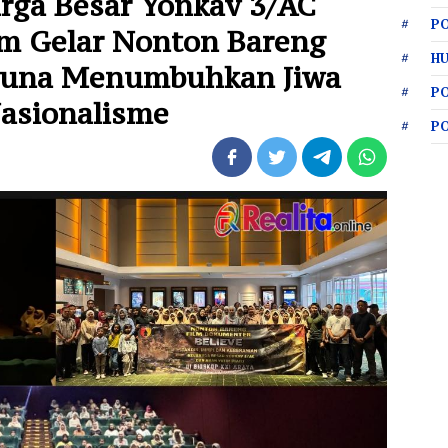
arga Besar Yonkav 3/AC
PO
im Gelar Nonton Bareng
HU
Guna Menumbuhkan Jiwa
P
Nasionalisme
P