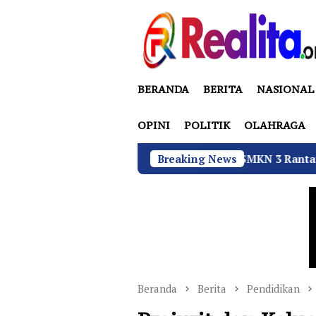
Loncat
ke
konten
BERANDA
BERITA
NASIONAL
OPINI
POLITIK
OLAHRAGA
Tekan Fatalitas Kecelakaan, SMKN 3 Rantau Utara Gelar Sos
Breaking News
Beranda
Berita
Pendidikan