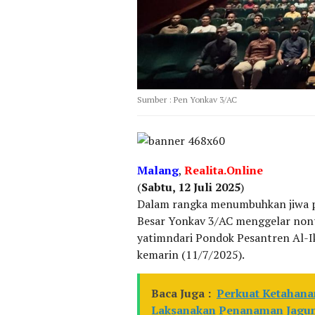
Sumber : Pen Yonkav 3/AC
Malang
,
Realita.Online
(
Sabtu, 12 Juli 2025
)
Dalam rangka menumbuhkan jiwa pa
Besar Yonkav 3/AC menggelar non
yatimndari Pondok Pesantren Al-I
kemarin (11/7/2025).
Baca Juga :
Perkuat Ketahana
Laksanakan Penanaman Jagu