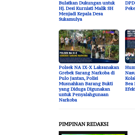
Bulatkan Dukungan untuk
DPD 
Hj. Desi Kurniati Malik SH
Peke
Menjadi Kepala Desa
Sukamulya
Polsek NA IX-X Laksanakan
Huma
Grebek Sarang Narkoba di
Nasu
Pulo Jantan, Polisi
Kola
Musnahkan Barang Bukti
Bea 
yang Diduga Digunakan
Efek
untuk Penyalahgunaan
Narkoba
PIMPINAN REDAKSI