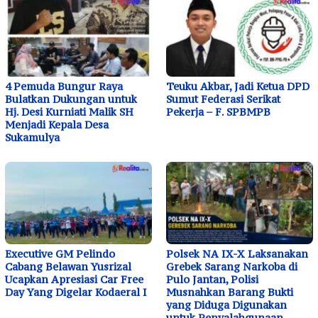
4 Pemuda Bungur Raya
Teuku Akbar, Jadi Ketua DPD
Bulatkan Dukungan untuk
Sumut Federasi Serikat
Hj. Desi Kurniati Malik SH
Pekerja – F. SPBMPB
Menjadi Kepala Desa
Sukamulya
Executive GM Pelindo
Polsek NA IX-X Laksanakan
Cabang Belawan Yusrizal
Grebek Sarang Narkoba di
Ucapkan Apresiasi Car Free
Pulo Jantan, Polisi
Day Yang Digelar Kodaeral I
Musnahkan Barang Bukti
yang Diduga Digunakan
untuk Penyalahgunaan