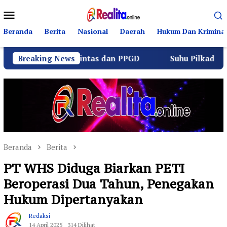
Loncat
Menu
ke
Mobile
konten
Beranda
Berita
Nasional
Daerah
Hukum Dan Kriminal
 Berlalu Lintas dan PPGD
Breaking News
Suhu Pilkades Sukamulya M
Beranda
Berita
PT WHS Diduga Biarkan PETI
Beroperasi Dua Tahun, Penegakan
Hukum Dipertanyakan
Redaksi
14 April 2025
314 Dilihat