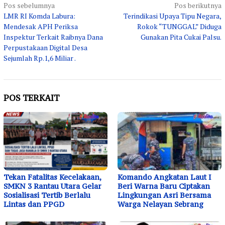
Navigasi
Pos sebelumnya
Pos berikutnya
LMR RI Komda Labura:
Terindikasi Upaya Tipu Negara,
pos
Mendesak APH Periksa
Rokok “TUNGGAL” Diduga
Inspektur Terkait Raibnya Dana
Gunakan Pita Cukai Palsu.
Perpustakaan Digital Desa
Sejumlah Rp.1,6 Miliar .
POS TERKAIT
Tekan Fatalitas Kecelakaan,
Komando Angkatan Laut I
SMKN 3 Rantau Utara Gelar
Beri Warna Baru Ciptakan
Sosialisasi Tertib Berlalu
Lingkungan Asri Bersama
Lintas dan PPGD
Warga Nelayan Sebrang