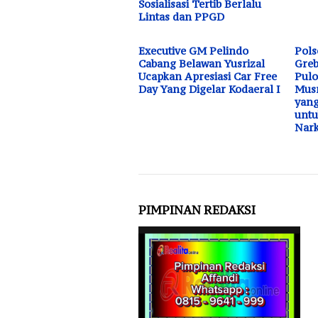
Sosialisasi Tertib Berlalu
Lintas dan PPGD
Executive GM Pelindo
Pols
Cabang Belawan Yusrizal
Greb
Ucapkan Apresiasi Car Free
Pulo
Day Yang Digelar Kodaeral I
Musn
yang
unt
Nar
PIMPINAN REDAKSI