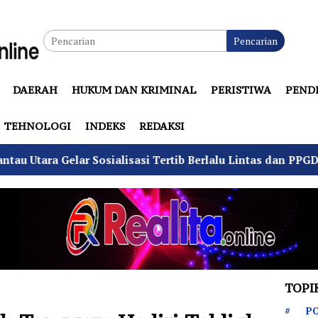
Pencarian
DAERAH
HUKUM DAN KRIMINAL
PERISTIWA
PEND
TEHNOLOGI
INDEKS
REDAKSI
ialisasi Tertib Berlalu Lintas dan PPGD
Suhu Pilkad
TOPI
PO