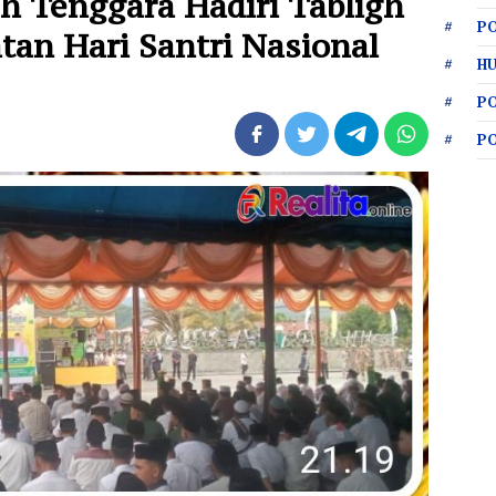
h Tenggara Hadiri Tabligh
PO
tan Hari Santri Nasional
HU
P
P