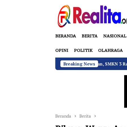
Loncat
ke
konten
BERANDA
BERITA
NASIONAL
OPINI
POLITIK
OLAHRAGA
Tekan Fatalitas Kecelakaan, SMKN 3 Rantau Utara Gelar Sos
Breaking News
Beranda
Berita