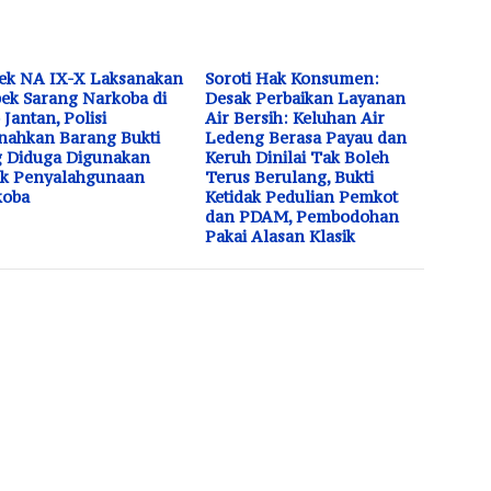
ek NA IX-X Laksanakan
Soroti Hak Konsumen:
ek Sarang Narkoba di
Desak Perbaikan Layanan
 Jantan, Polisi
Air Bersih: Keluhan Air
ahkan Barang Bukti
Ledeng Berasa Payau dan
 Diduga Digunakan
Keruh Dinilai Tak Boleh
uk Penyalahgunaan
Terus Berulang, Bukti
koba
Ketidak Pedulian Pemkot
dan PDAM, Pembodohan
Pakai Alasan Klasik