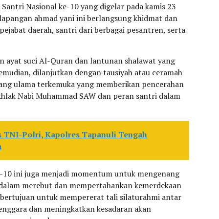
 Santri Nasional ke-10 yang digelar pada kamis 23
 lapangan ahmad yani ini berlangsung khidmat dan
pejabat daerah, santri dari berbagai pesantren, serta
n ayat suci Al-Quran dan lantunan shalawat yang
emudian, dilanjutkan dengan tausiyah atau ceramah
rang ulama terkemuka yang memberikan pencerahan
khlak Nabi Muhammad SAW dan peran santri dalam
s TNI-Polri, Kapolres Tapanuli Tengah
a
ke-10 ini juga menjadi momentum untuk mengenang
a dalam merebut dan mempertahankan kemerdekaan
ga bertujuan untuk mempererat tali silaturahmi antar
enggara dan meningkatkan kesadaran akan