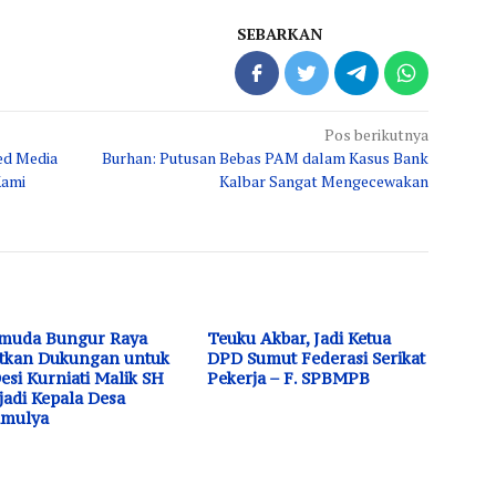
SEBARKAN
Pos berikutnya
ed Media
Burhan: Putusan Bebas PAM dalam Kasus Bank
Kami
Kalbar Sangat Mengecewakan
emuda Bungur Raya
Teuku Akbar, Jadi Ketua
tkan Dukungan untuk
DPD Sumut Federasi Serikat
Desi Kurniati Malik SH
Pekerja – F. SPBMPB
adi Kepala Desa
amulya