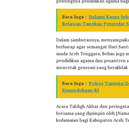
pentingnya pendidikan agama bagi
Baca Juga :
Dalami Kasus Seb
Belawan Tangkap Pengedar Sh
Dalam sambutannya, menyampaikan 
berharap agar semangat Hari Santr
muda Aceh Tenggara. Beliau juga 
pendidikan agama dan pesantren s
mencetak generasi yang berakhlak m
Baca Juga :
Polres Tapteng G
Kemerdekaan RI
Acara Tabligh Akbar dan peringata
bersama yang dipimpin oleh [Nam
kedamaian bagi Kabupaten Aceh Te