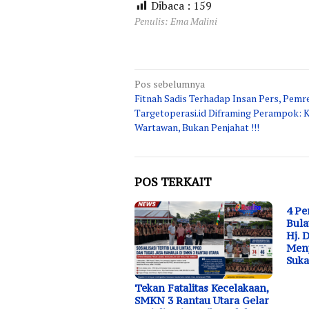
Dibaca :
159
Penulis: Ema Malini
Navigasi
Pos sebelumnya
Fitnah Sadis Terhadap Insan Pers, Pemr
pos
Targetoperasi.id Diframing Perampok: 
Wartawan, Bukan Penjahat !!!
POS TERKAIT
4 P
Bula
Hj. 
Menj
Suk
Tekan Fatalitas Kecelakaan,
SMKN 3 Rantau Utara Gelar