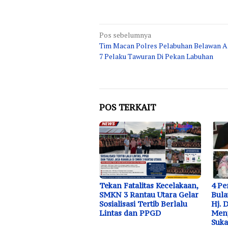
Navigasi
Pos sebelumnya
Tim Macan Polres Pelabuhan Belawan 
pos
7 Pelaku Tawuran Di Pekan Labuhan
POS TERKAIT
Tekan Fatalitas Kecelakaan,
4 P
SMKN 3 Rantau Utara Gelar
Bula
Sosialisasi Tertib Berlalu
Hj. 
Lintas dan PPGD
Menj
Suk