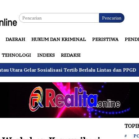
Pencarian
DAERAH
HUKUM DAN KRIMINAL
PERISTIWA
PEND
TEHNOLOGI
INDEKS
REDAKSI
asi Tertib Berlalu Lintas dan PPGD
Suhu Pilkades S
TOPI
PO