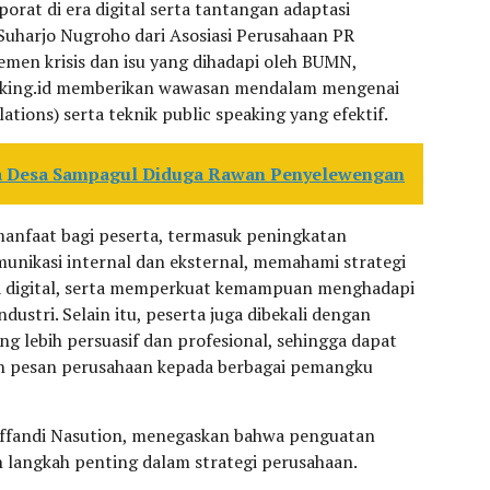
orat di era digital serta tantangan adaptasi
Suharjo Nugroho dari Asosiasi Perusahaan PR
men krisis dan isu yang dihadapi oleh BUMN,
eaking.id memberikan wawasan mendalam mengenai
ions) serta teknik public speaking yang efektif.
 Desa Sampagul Diduga Rawan Penyelewengan
manfaat bagi peserta, termasuk peningkatan
unikasi internal dan eksternal, memahami strategi
era digital, serta memperkuat kemampuan menghadapi
ndustri. Selain itu, peserta juga dibekali dengan
ang lebih persuasif dan profesional, sehingga dapat
n pesan perusahaan kepada berbagai pemangku
Affandi Nasution, menegaskan bahwa penguatan
langkah penting dalam strategi perusahaan.