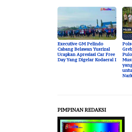
Executive GM Pelindo
Pols
Cabang Belawan Yusrizal
Greb
Ucapkan Apresiasi Car Free
Pulo
Day Yang Digelar Kodaeral I
Musn
yang
unt
Nar
PIMPINAN REDAKSI