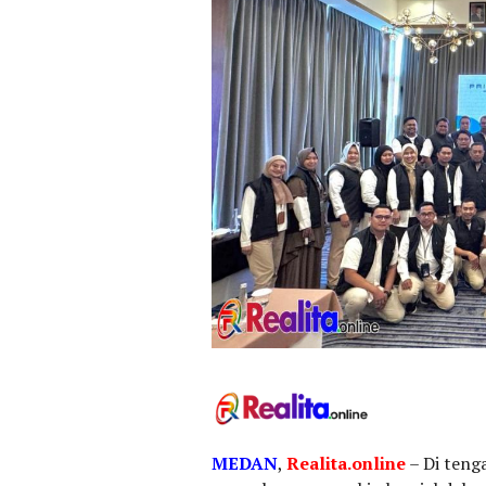
MEDAN
,
Realita.online
– Di teng