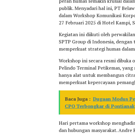
peran humas semakin krusial dal
publik. Menyadari hal ini, PT Bel
dalam Workshop Komunikasi Korpo
27 Februari 2025 di Hotel Kampi, 
Kegiatan ini diikuti oleh perwakil
SPTP Group di Indonesia, dengan 
memperkuat strategi humas dalam
Workshop ini secara resmi dibuka 
Pelindo Terminal Petikemas, yang
hanya alat untuk membangun citra,
memperkuat kepercayaan pemangku
Baca Juga :
Dugaan Modus Pe
CPO Terbongkar di Pontianak
Hari pertama workshop menghadirk
dan hubungan masyarakat. Andre R