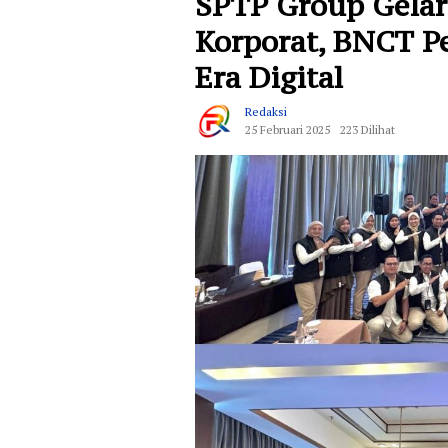
SPTP Group Gela
Korporat, BNCT P
Era Digital
Redaksi
25 Februari 2025
223 Dilihat