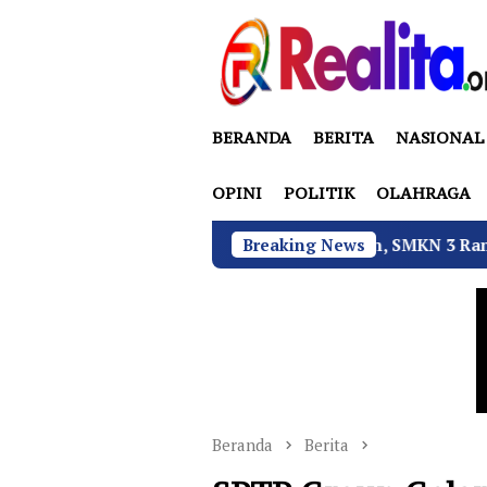
Loncat
ke
konten
BERANDA
BERITA
NASIONAL
OPINI
POLITIK
OLAHRAGA
n Fatalitas Kecelakaan, SMKN 3 Rantau Utara Gelar Sosialis
Breaking News
Beranda
Berita