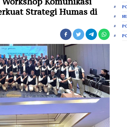
r Workshop Komunikasi
PO
erkuat Strategi Humas di
HU
P
P