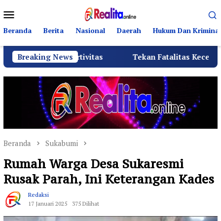
Loncat
Menu
ke
Mobile
konten
Beranda
Berita
Nasional
Daerah
Hukum Dan Kriminal
Sportivitas
Breaking News
Tekan Fatalitas Kecelakaan, SMKN 3 Rant
Beranda
Sukabumi
Rumah Warga Desa Sukaresmi
Rusak Parah, Ini Keterangan Kades
Redaksi
17 Januari 2025
375 Dilihat