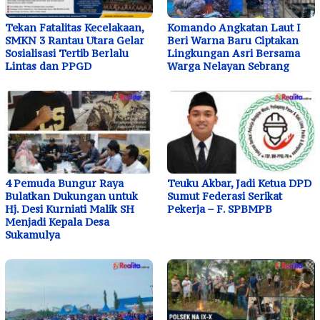
Tekan Fatalitas Kecelakaan,
Komando Angkatan Laut I
SMKN 3 Rantau Utara Gelar
Beri Warna Baru Ciptakan
Sosialisasi Tertib Berlalu
Lingkungan Asri Bersama
Lintas dan PPGD
Warga Nelayan Sebrang
4 Pemuda Bungur Raya
Teuku Akbar, Jadi Ketua DPD
Bulatkan Dukungan untuk
Sumut Federasi Serikat
Hj. Desi Kurniati Malik SH
Pekerja – F. SPBMPB
Menjadi Kepala Desa
Sukamulya