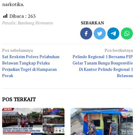
narkotika.
Dibaca :
263
Penulis: Bambang Hermanto
SEBARKAN
Navigasi
Pos sebelumnya
Pos berikutnya
Sat Reskrim Polres Pelabuhan
Pelindo Regional 1 Bersama PIP
pos
Belawan Tangkap Pelaku
Gelar Tanam Bunga Bougenville
Perjudian Togel di Hamparan
Di Kantor Pelindo Regional 1
Perak
Belawan
POS TERKAIT