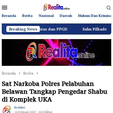
Loncat
Menu
ke
Mobile
konten
Beranda
Berita
Nasional
Daerah
Hukum Dan Kriminal
rlalu Lintas dan PPGD
Breaking News
Suhu Pilkades Sukamulya Mema
Beranda
Berita
Sat Narkoba Polres Pelabuhan
Belawan Tangkap Pengedar Shabu
di Komplek UKA
Redaksi
16 Februari 2025
263 Dilihat