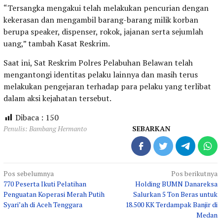
“Tersangka mengakui telah melakukan pencurian dengan
kekerasan dan mengambil barang-barang milik korban
berupa speaker, dispenser, rokok, jajanan serta sejumlah
uang,” tambah Kasat Reskrim.
Saat ini, Sat Reskrim Polres Pelabuhan Belawan telah
mengantongi identitas pelaku lainnya dan masih terus
melakukan pengejaran terhadap para pelaku yang terlibat
dalam aksi kejahatan tersebut.
Dibaca :
150
Penulis: Bambang Hermanto
SEBARKAN
Navigasi
Pos sebelumnya
Pos berikutnya
770 Peserta Ikuti Pelatihan
Holding BUMN Danareksa
pos
Penguatan Koperasi Merah Putih
Salurkan 5 Ton Beras untuk
Syari’ah di Aceh Tenggara
18.500 KK Terdampak Banjir di
Medan