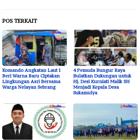
POS TERKAIT
Komando Angkatan Laut I
4 Pemuda Bungur Raya
Beri Warna Baru Ciptakan
Bulatkan Dukungan untuk
Lingkungan Asri Bersama
Hj. Desi Kurniati Malik SH
Warga Nelayan Sebrang
Menjadi Kepala Desa
Sukamulya