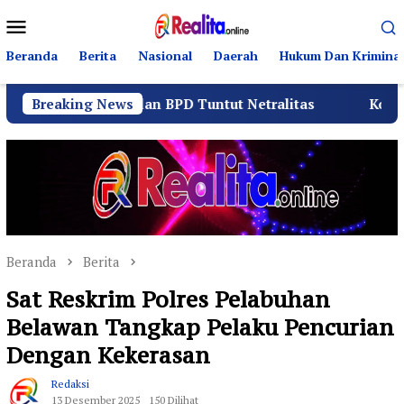
Loncat
Menu
ke
Mobile
konten
Beranda
Berita
Nasional
Daerah
Hukum Dan Kriminal
anitia dan BPD Tuntut Netralitas
Breaking News
Komando Angkatan
Beranda
Berita
Sat Reskrim Polres Pelabuhan
Belawan Tangkap Pelaku Pencurian
Dengan Kekerasan
Redaksi
13 Desember 2025
150 Dilihat