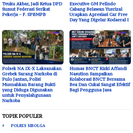
Teuku Akbar, Jadi Ketua DPD
Executive GM Pelindo
Sumut Federasi Serikat
Cabang Belawan Yusrizal
Pekerja – F. SPBMPB
Ucapkan Apresiasi Car Free
Day Yang Digelar Kodaeral I
Polsek NA IX-X Laksanakan
Humas BNCT Rizki Affandi
Grebek Sarang Narkoba di
Nasution Sampaikan
Pulo Jantan, Polisi
Kolaborasi BNCT Bersama
Musnahkan Barang Bukti
Bea Dan Cukai Sangat Efektif
yang Diduga Digunakan
Bagi Pengguna Jasa
untuk Penyalahgunaan
Narkoba
TOPIK POPULER
POLRES SIBOLGA