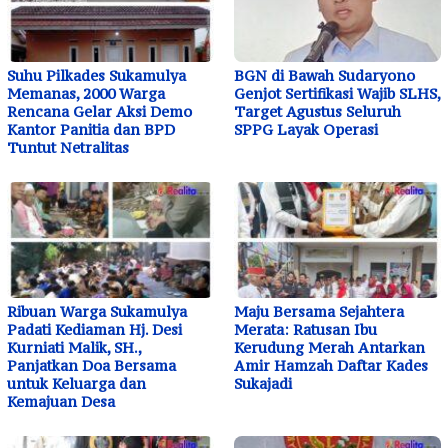
Suhu Pilkades Sukamulya
BGN di Bawah Sudaryono
Memanas, 2000 Warga
Genjot Sertifikasi Wajib SLHS,
Rencana Gelar Aksi Demo
Target Agustus Seluruh
Kantor Panitia dan BPD
SPPG Layak Operasi
Tuntut Netralitas
Ribuan Warga Sukamulya
Maju Bersama Sejahtera
Padati Kediaman Hj. Desi
Merata: Ratusan Ibu
Kurniati Malik, SH.,
Kerudung Merah Antarkan
Panjatkan Doa Bersama
Amir Hamzah Daftar Kades
untuk Keluarga dan
Sukajadi
Kemajuan Desa