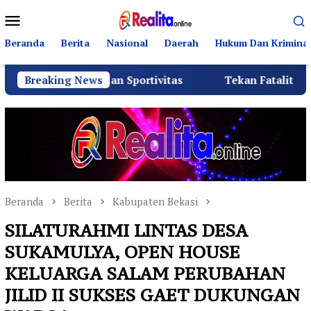
Loncat
Menu
ke
Mobile
konten
Beranda
Berita
Nasional
Daerah
Hukum Dan Kriminal
i dan Sportivitas
Breaking News
Tekan Fatalitas Kecelakaan, SMKN
Beranda
Berita
Kabupaten Bekasi
SILATURAHMI LINTAS DESA
SUKAMULYA, OPEN HOUSE
KELUARGA SALAM PERUBAHAN
JILID II SUKSES GAET DUKUNGAN