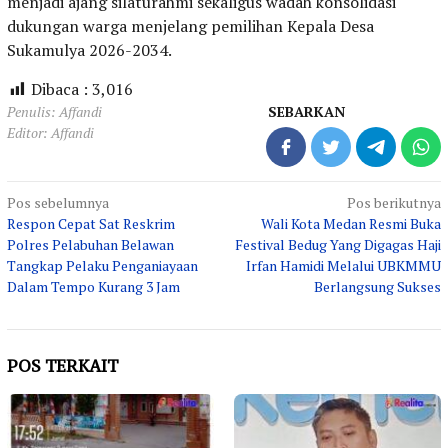
menjadi ajang silaturahmi sekaligus wadah konsolidasi
dukungan warga menjelang pemilihan Kepala Desa
Sukamulya 2026-2034.
Dibaca :
3,016
Penulis: Affandi
SEBARKAN
Editor: Affandi
Navigasi
Pos sebelumnya
Pos berikutnya
Respon Cepat Sat Reskrim
Wali Kota Medan Resmi Buka
pos
Polres Pelabuhan Belawan
Festival Bedug Yang Digagas Haji
Tangkap Pelaku Penganiayaan
Irfan Hamidi Melalui UBKMMU
Dalam Tempo Kurang 3 Jam
Berlangsung Sukses
POS TERKAIT