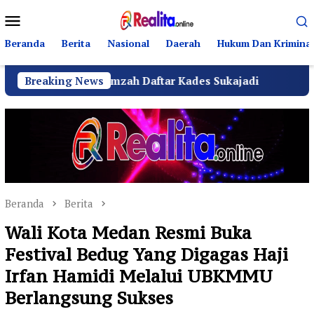
Loncat
Menu
ke
Mobile
konten
Beranda
Berita
Nasional
Daerah
Hukum Dan Kriminal
an Amir Hamzah Daftar Kades Sukajadi
Breaking News
Anggota DPR
Beranda
Berita
Wali Kota Medan Resmi Buka
Festival Bedug Yang Digagas Haji
Irfan Hamidi Melalui UBKMMU
Berlangsung Sukses