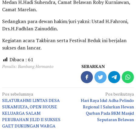
Medan H.Hadi Suhendra, Camat Belawan Roby Kurniawan,
Camat Marelan.
Sedangkan para dewan hakim/juri yakni: Ustad H.Fahroni,
Drs.H.Fadhlan Zainuddin.
Kegiatan acara Takbiran serta Festival Beduk ini berjalan
sukses dan lancar.
Dibaca :
61
Penulis: Bambang Hermanto
SEBARKAN
Navigasi
Pos sebelumnya
Pos berikutnya
SILATURAHMI LINTAS DESA
Hari Raya Idul Adha Pelindo
pos
SUKAMULYA, OPEN HOUSE
Regional I Salurkan Hewan
KELUARGA SALAM
Qurban Pada BKM Masjid
PERUBAHAN JILID II SUKSES
Seputaran Belawan
GAET DUKUNGAN WARGA