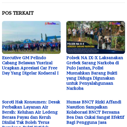
POS TERKAIT
Executive GM Pelindo
Polsek NA IX-X Laksanakan
Cabang Belawan Yusrizal
Grebek Sarang Narkoba di
Ucapkan Apresiasi Car Free
Pulo Jantan, Polisi
Day Yang Digelar Kodaeral I
Musnahkan Barang Bukti
yang Diduga Digunakan
untuk Penyalahgunaan
Narkoba
Soroti Hak Konsumen: Desak
Humas BNCT Rizki Affandi
Perbaikan Layanan Air
Nasution Sampaikan
Bersih: Keluhan Air Ledeng
Kolaborasi BNCT Bersama
Berasa Payau dan Keruh
Bea Dan Cukai Sangat Efektif
Dinilai Tak Boleh Terus
Bagi Pengguna Jasa