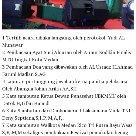
1 Tertifb acara dibuka langsung oleh perotokol, Yudi AL
Munawar
2 Pembacaan Ayat Suci Alquran oleh Annur Sodikin Finalis
MTQ tingkat Kota Medan
3 Pembacaan Doa yang dibawakan oleh AL Ustadz H.Ahmad
Faruni Madian S,AG
4 Laporan pertanggung jawaban ketua panitia pelaksana
Oleh Abangda Johan Arifin AA,SH
5 Kata sambutan Ketua Dewan Penasehat UBKMMU oleh
Datok H,Irfan Hamidi
6 Kata Sambutan dari Dankodaeral I Laksamana Muda TNI
Deny Septiana,S,I,P, M,A,P,.
7 Kata sambutan Walikota Medan Rico Tri Putra Bayu Waas
S,E,.M,M sekaligus pembukaan Festival pemukulan bedug