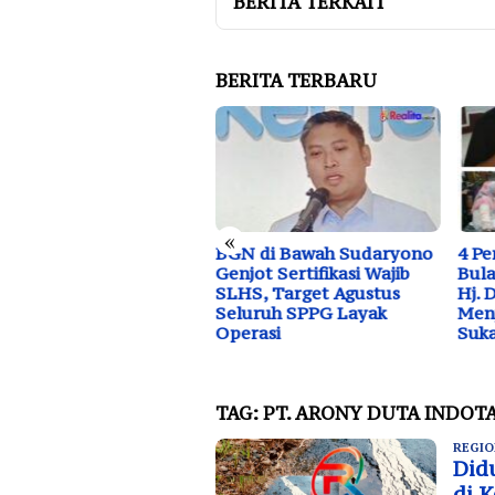
BERITA TERKAIT
BERITA TERBARU
«
ju Bersama Sejahtera
BGN di Bawah Sudaryono
4 P
rata: Ratusan Ibu
Genjot Sertifikasi Wajib
Bul
rudung Merah Antarkan
SLHS, Target Agustus
Hj. 
ir Hamzah Daftar
Seluruh SPPG Layak
Menj
des Sukajadi
Operasi
Suk
TAG:
PT. ARONY DUTA INDOT
REGIO
Did
di 