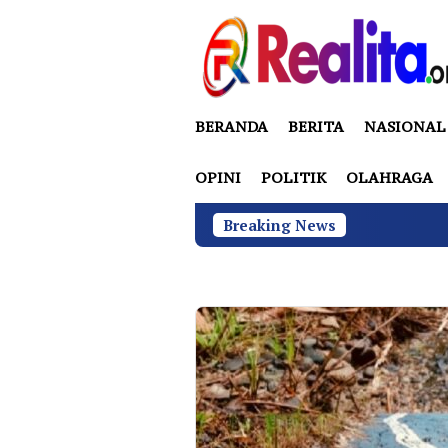
Loncat
ke
konten
BERANDA
BERITA
NASIONAL
OPINI
POLITIK
OLAHRAGA
Breaking News
BGN di B