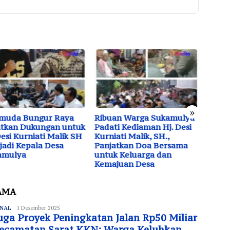
»
emuda Bungur Raya
Ribuan Warga Sukamulya
Teuku
atkan Dukungan untuk
Padati Kediaman Hj. Desi
DPD S
Desi Kurniati Malik SH
Kurniati Malik, SH.,
Serika
adi Kepala Desa
Panjatkan Doa Bersama
SPBM
amulya
untuk Keluarga dan
Kemajuan Desa
AMA
NAL
Redaksi
1 Desember 2025
uga Proyek Peningkatan Jalan Rp50 Miliar
Kecamatan Sarat KKN: Warga Keluhkan