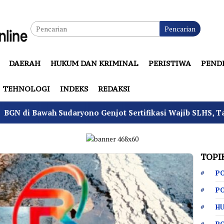
Pencarian
DAERAH
HUKUM DAN KRIMINAL
PERISTIWA
PEND
TEHNOLOGI
INDEKS
REDAKSI
awah Sudaryono Genjot Sertifikasi Wajib SLHS, Target Agu
TOPI
PO
PO
HU