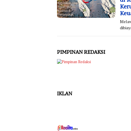
Ker
Keu
Melaw
dibia
PIMPINAN REDAKSI
IKLAN